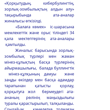
«Қорқытудың, кибербулингтің, 
зорлық-зомбылықтың алдын алу» 
тақырыбында ата-аналар 
жиналысы өткізілді.
	«Балаға көмек»  іс-шарасына 
мемлекеттік және орыс тіліндегі 34 
қала мектептерінің ата-аналары 
 қамтылды.   
	Жиналыс барысында зорлық-
зомбылық түрлері мен жаман 
мінез-құлықтың басқа түрлерінің 
айырмашылығы,  балада буллингтік 
 мінез-құлқының дамуы  және 
заңды өкілдер мен басқа адамдар 
тарапынан қатысты қорлау, 
қорқытуға жол  бермеудегі ата-
ананың рөлінің маңыздылығы 
туралы қарастырылып, талқыланды.
Сондай-ақ,  кәмелетке толмаған 