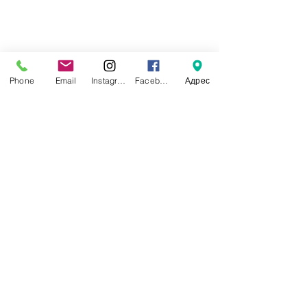
Phone
Email
Instagram
Facebook
Адрес
балаlife каз
Недавние посты
Смотреть все