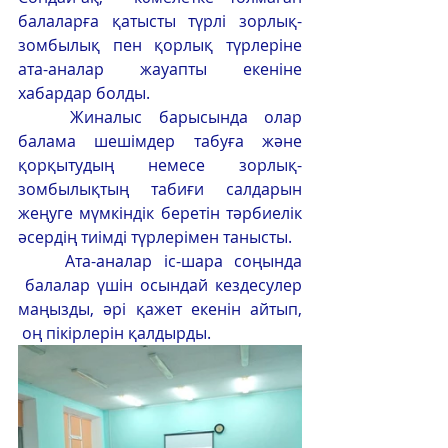
балаларға қатысты түрлі зорлық-
зомбылық пен қорлық түрлеріне 
ата-аналар жауапты екеніне 
хабардар болды.
	Жиналыс барысында олар 
балама шешімдер табуға және 
қорқытудың немесе зорлық-
зомбылықтың табиғи салдарын 
жеңуге мүмкіндік беретін тәрбиелік 
әсердің тиімді түрлерімен танысты.
	Ата-аналар іс-шара соңында 
 балалар үшін осындай кездесулер 
маңызды, әрі қажет екенін айтып, 
 оң пікірлерін қалдырды.