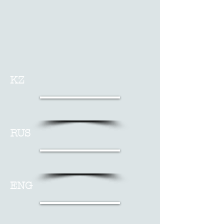
KZ
RUS
ENG