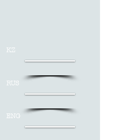
KZ
RUS
ENG