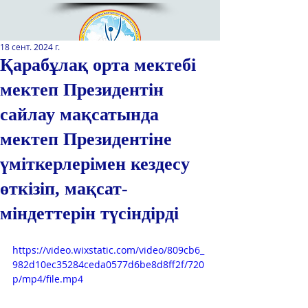
18 сент. 2024 г.
Қарабұлақ орта мектебі
мектеп Президентін
Қазақстан Республикасы Оқу-
ағарту министрлігінің
сайлау мақсатында
«Республикалық қосымша білім
беру оқу-әдістемелік орталығы»
мектеп Президентіне
РМҚК
үміткерлерімен кездесу
САЙТТЫН ЖАНА ВЕРСИЯСЫ
өткізіп, мақсат-
ЭКРАН ДИКТОРЫ
міндеттерін түсіндірді
https://video.wixstatic.com/video/809cb6_
982d10ec35284ceda0577d6be8d8ff2f/720
p/mp4/file.mp4