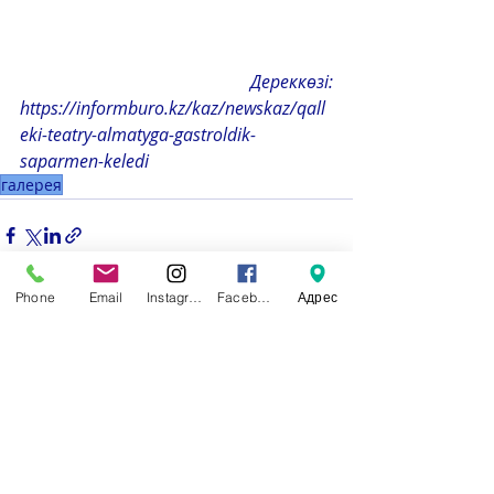
Дереккөзі: 
https://informburo.kz/kaz/newskaz/qall
eki-teatry-almatyga-gastroldik-
saparmen-keledi
галерея
Phone
Email
Instagram
Facebook
Адрес
Недавние посты
Смотреть все