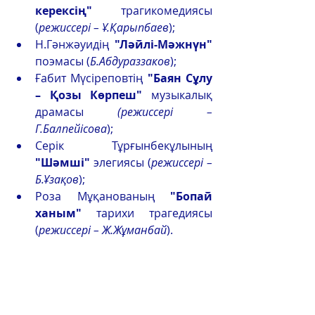
керексің"
 трагикомедиясы 
(
режиссері – Ұ.Қарыпбаев
);
Н.Гәнжәуидің 
"Ләйлі-Мәжнүн"
поэмасы (
Б.Абдураззаков
);
Ғабит Мүсіреповтің 
"Баян Сұлу 
– Қозы Көрпеш" 
музыкалық 
драмасы 
(режиссері – 
Г.Балпейісова
);
Серік Тұрғынбекұлының 
"Шәмші"
 элегиясы (
режиссері – 
Б.Ұзақов
);
Роза Мұқанованың 
"Бопай 
ханым" 
тарихи трагедиясы 
(
режиссері – Ж.Жұманбай
).