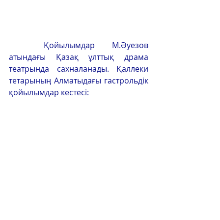
	Қойылымдар М.Әуезов 
атындағы Қазақ ұлттық драма 
театрында сахналанады. Қаллеки 
тетарының Алматыдағы гастрольдік 
қойылымдар кестесі: 