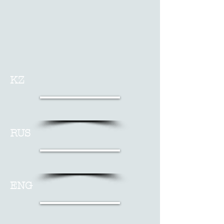
KZ
RUS
ENG