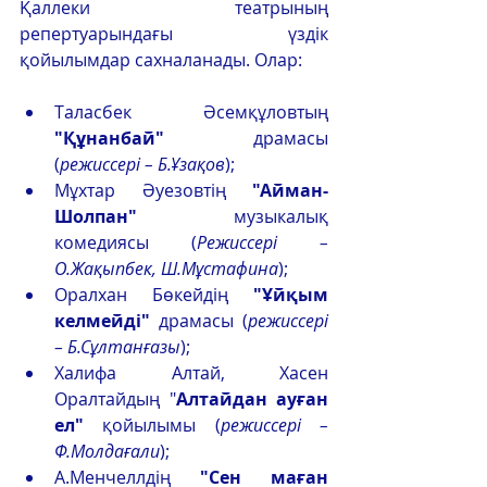
Қаллеки театрының 
репертуарындағы үздік 
қойылымдар сахналанады. Олар:
Таласбек Әсемқұловтың 
"Құнанбай"
 драмасы 
(
режиссері – Б.Ұзақов
);
Мұхтар Әуезовтің 
"Айман-
Шолпан"
 музыкалық 
комедиясы (
Режиссері – 
О.Жақыпбек, Ш.Мұстафина
);
Оралхан Бөкейдің 
"Ұйқым 
келмейді"
 драмасы (
режиссері 
– Б.Сұлтанғазы
);
Халифа Алтай, Хасен 
Оралтайдың "
Алтайдан ауған 
ел"
 қойылымы (
режиссері – 
Ф.Молдағали
);
А.Менчеллдің 
"Сен маған 