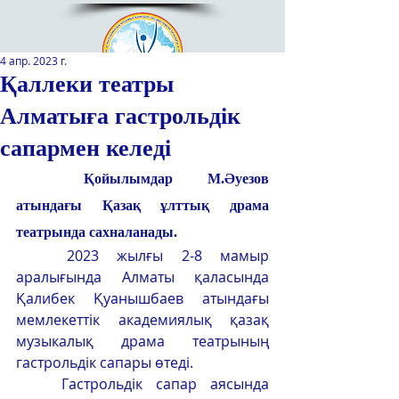
4 апр. 2023 г.
Қаллеки театры
Алматыға гастрольдік
Қазақстан Республикасы Оқу-
ағарту министрлігінің
сапармен келеді
«Республикалық қосымша білім
беру оқу-әдістемелік орталығы»
Қойылымдар М.Әуезов 
РМҚК
атындағы Қазақ ұлттық драма 
театрында сахналанады.
САЙТТЫН ЖАНА ВЕРСИЯСЫ
2023 жылғы 2-8 мамыр 
ЭКРАН ДИКТОРЫ
аралығында Алматы қаласында 
Қалибек Қуанышбаев атындағы 
мемлекеттік академиялық қазақ 
музыкалық драма театрының 
гастрольдік сапары өтеді.     
	Гастрольдік сапар аясында 