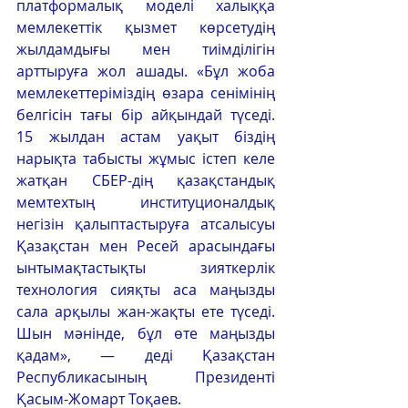
платформалық моделі халыққа 
мемлекеттік қызмет көрсетудің 
жылдамдығы мен тиімділігін 
арттыруға жол ашады. «Бұл жоба 
мемлекеттеріміздің өзара сенімінің 
белгісін тағы бір айқындай түседі. 
15 жылдан астам уақыт біздің 
нарықта табысты жұмыс істеп келе 
жатқан СБЕР-дің қазақстандық 
мемтехтың институционалдық 
негізін қалыптастыруға атсалысуы 
Қазақстан мен Ресей арасындағы 
ынтымақтастықты зияткерлік 
технология сияқты аса маңызды 
сала арқылы жан-жақты ете түседі. 
Шын мәнінде, бұл өте маңызды 
қадам», — деді Қазақстан 
Республикасының Президенті 
Қасым-Жомарт Тоқаев. 