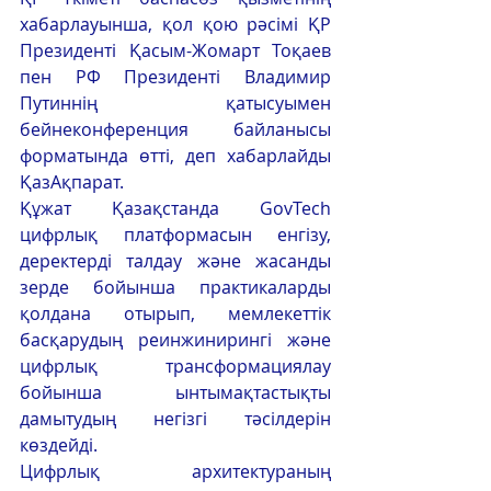
хабарлауынша, қол қою рәсімі ҚР 
Президенті Қасым-Жомарт Тоқаев 
пен РФ Президенті Владимир 
Путиннің қатысуымен 
бейнеконференция байланысы 
форматында өтті, деп хабарлайды 
ҚазАқпарат. 
Құжат Қазақстанда GovTech 
цифрлық платформасын енгізу, 
деректерді талдау және жасанды 
зерде бойынша практикаларды 
қолдана отырып, мемлекеттік 
басқарудың реинжинирингі және 
цифрлық трансформациялау 
бойынша ынтымақтастықты 
дамытудың негізгі тәсілдерін 
көздейді. 
Цифрлық архитектураның 