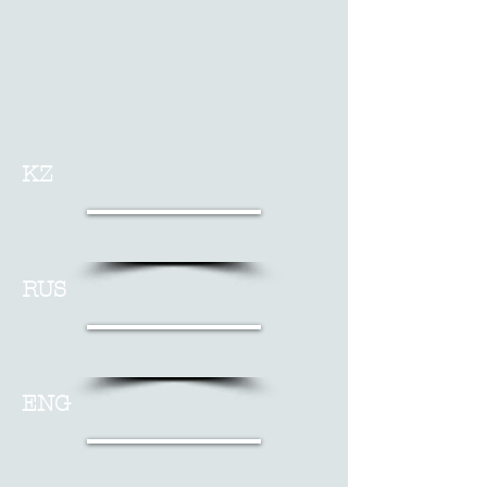
KZ
RUS
ENG