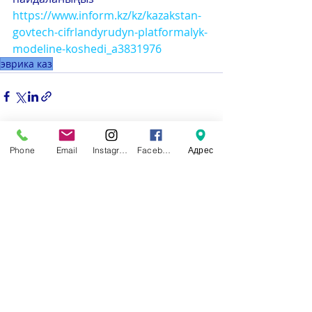
https://www.inform.kz/kz/kazakstan-
govtech-cifrlandyrudyn-platformalyk-
modeline-koshedi_a3831976
эврика каз
Недавние посты
Смотреть все
Phone
Email
Instagram
Facebook
Адрес