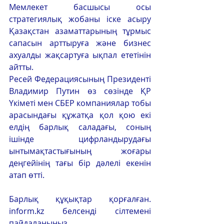
Мемлекет басшысы осы 
стратегиялық жобаны іске асыру 
Қазақстан азаматтарының тұрмыс 
сапасын арттыруға және бизнес 
ахуалды жақсартуға ықпал ететінін 
айтты. 
Ресей Федерациясының Президенті 
Владимир Путин өз сөзінде ҚР 
Үкіметі мен СБЕР компаниялар тобы 
арасындағы құжатқа қол қою екі 
елдің барлық саладағы, соның 
ішінде цифрландырудағы 
ынтымақтастығының жоғары 
деңгейінің тағы бір дәлелі екенін 
атап өтті.
Барлық құқықтар қорғалған. 
inform.kz белсенді сілтемені 
пайдаланыңыз 