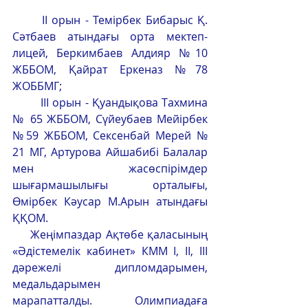
	ІІ орын - Темірбек Бибарыс Қ. 
Сәтбаев атындағы орта мектеп-
лицей, Беркимбаев Алдияр №10 
ЖББОМ, Қайрат Еркеназ №78 
ЖОББМГ;
	ІІІ орын - Қуандықова Тахмина 
№ 65 ЖББОМ, Сүйеубаев Мейірбек 
№59 ЖББОМ, Сексенбай Мерей № 
21 МГ, Артурова Айшабибі Балалар 
мен жасөспірімдер 
шығармашылығы орталығы, 
Өмірбек Кәусар М.Арын атындағы 
ҚҚОМ. 
     Жеңімпаздар Ақтөбе қаласының 
«Әдістемелік кабинет» КММ І, ІІ, ІІІ 
дәрежелі дипломдарымен, 
медальдарымен 
марапатталды. Олимпиадаға 