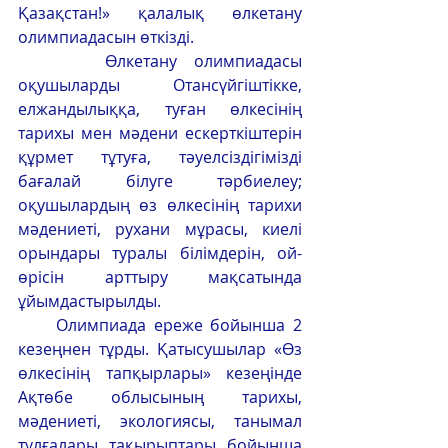
Қазақстан!» қалалық өлкетану 
олимпиадасын өткізді.
     Өлкетану олимпиадасы 
оқушыларды Отансүйгіштікке, 
елжандылыққа, туған өлкесінің 
тарихы мен мәдени ескерткіштерін 
құрмет тұтуға, тәуелсіздігімізді 
бағалай білуге тәрбиелеу; 
оқушылардың өз өлкесінің тарихи 
мәдениеті, рухани мұрасы, киелі 
орындары туралы білімдерін, ой-
өрісін арттыру мақсатында 
ұйымдастырылды.
     Олимпиада ереже бойынша 2 
кезеңнен тұрды. Қатысушылар «Өз 
өлкесінің тапқырлары» кезеңінде 
Ақтөбе облысының тарихы, 
мәдениеті, экологиясы, танымал 
тұлғалары тақырыптары бойынша 