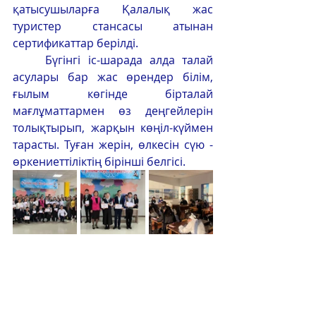
қатысушыларға Қалалық жас 
туристер стансасы атынан 
сертификаттар берілді.
	Бүгінгі іс-шарада алда талай 
асулары бар жас өрендер білім, 
ғылым көгінде бірталай 
мағлұматтармен өз деңгейлерін 
толықтырып, жарқын көңіл-күймен 
тарасты. Туған жерін, өлкесін сүю - 
өркениеттіліктің бірінші белгісі.