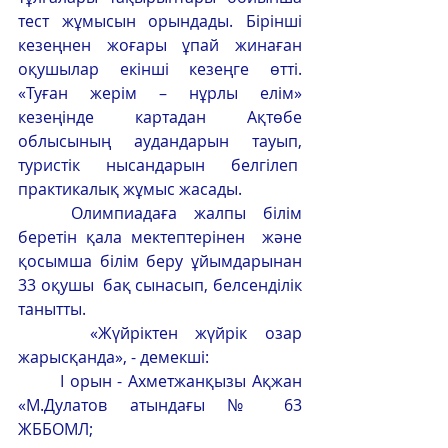
тест жұмысын орындады. Бірінші 
кезеңнен жоғары ұпай жинаған 
оқушылар екінші кезеңге өтті. 
«Туған жерім – нұрлы елім» 
кезеңінде картадан Ақтөбе 
облысының аудандарын тауып, 
туристік нысандарын белгілеп  
практикалық жұмыс жасады. 
	Олимпиадаға жалпы білім 
беретін қала мектептерінен  және 
қосымша білім беру ұйымдарынан 
33 оқушы  бақ сынасып, белсенділік 
танытты.
	 «Жүйріктен жүйрік озар 
жарысқанда», - демекші:
	І орын - Ахметжанқызы Ақжан 
«М.Дулатов атындағы № 63 
ЖББОМЛ;                                                    