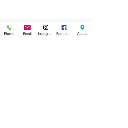
Phone
Email
Instagram
Facebook
Адрес
жас саяхатшы
Недавние посты
Смотреть все