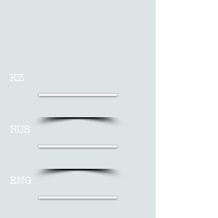
KZ
RUS
ENG