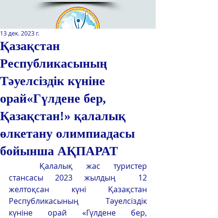
13 дек. 2023 г.
Қазақстан
Республикасының
Қазақстан Республикасы Оқу-
ағарту министрлігінің
Тәуелсіздік күніне
«Республикалық қосымша білім
беру оқу-әдістемелік орталығы»
орай«Гүлдене бер,
РМҚК
Қазақстан!» қалалық
САЙТТЫН ЖАНА ВЕРСИЯСЫ
өлкетану олимпиадасы
ЭКРАН ДИКТОРЫ
бойынша АҚПАРАТ
	Қалалық жас туристер 
стансасы 2023 жылдың  12 
желтоқсан күні Қазақстан 
Республикасының Тәуелсіздік 
күніне орай «Гүлдене бер, 