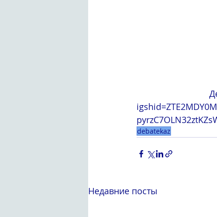
Д
igshid=ZTE2MDY0M
pyrzC7OLN32ztKZsW
debatekaz
Недавние посты