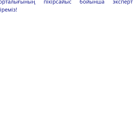
 орталығының пікірсайыс бойынша эксперті
реміз!