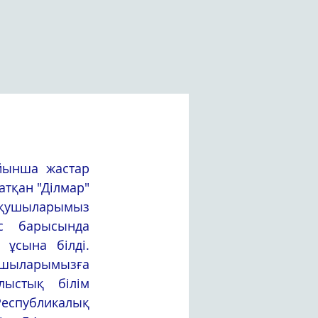
тқан "Ділмар" 
қушыларымыз 
 барысында 
ұсына білді. 
шыларымызға 
ыстық білім 
Республикалық 