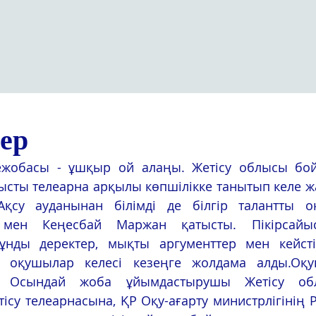
ер
ысты телеарна арқылы көпшілікке танытып келе жа
Ақсу ауданынан білімді де білгір талантты о
мен Кеңесбай Маржан қатысты. Пікірсайыс
нды деректер, мықты аргументтер мен кейсті 
 оқушылар келесі кезеңге жолдама алды.Оқу
із. Осындай жоба ұйымдастырушы Жетісу обл
ісу телеарнасына, ҚР Оқу-ағарту министрлігінің 