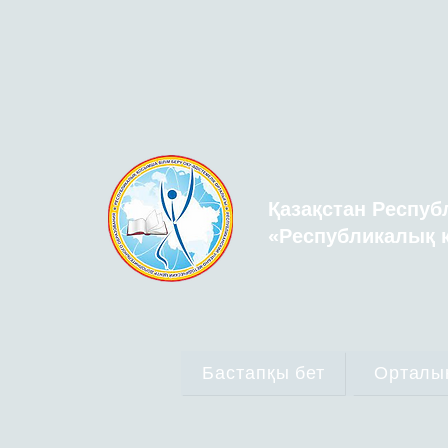
Қазақстан Респуб
«Республикалық қ
Бастапқы бет
Орталы