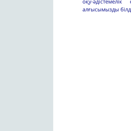
оқу-әдістемелік
алғысымызды білді