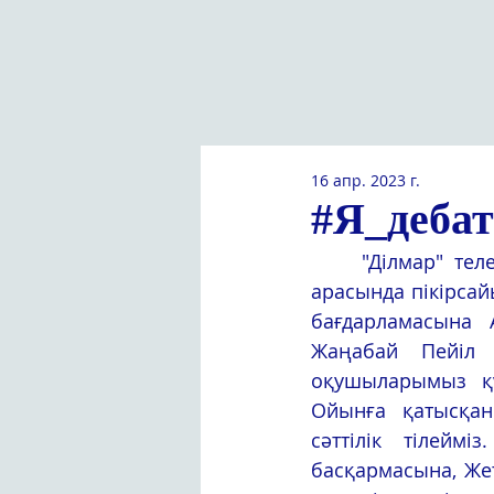
16 апр. 2023 г.
#Я_дебат
	"Ділмар" тележобасы - ұшқыр ой алаңы. Жетісу облысы бойынша жастар 
арасында пікірсай
бағдарламасына 
Жаңабай Пейіл 
оқушыларымыз құ
Ойынға қатысқан
сәттілік тілейм
басқармасына, Жет