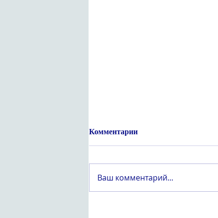
Комментарии
Ваш комментарий...
Құрметті «Вейпсіз жастық
шақ» атты оқушылар