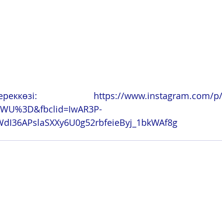
ереккөзі: https://www.instagram.com/p/C
WU%3D&fbclid=IwAR3P-
dI36APslaSXXy6U0g52rbfeieByj_1bkWAf8g