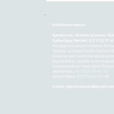
арасындағы республикалық
эссе байқауының
қатысушылары!
Байланысымыз:
Қазақстан, Астана қаласы, Ту
Қабылдау бөлімі: 8 (7172) 57-4
Ақпараттық-аналитикалық бөлімі:
Туризм, экология және техника бө
Балалар мен жасөспірімдер қозға
Музыкалық, көркем-эстетикалық
Қосымша білім беру және бала
зертханасы: 8 (7172) 57-41-17
Бухгалтерия: 8 (7172) 57-41-48
E-mail:
mprkrumcdo@gmail.co