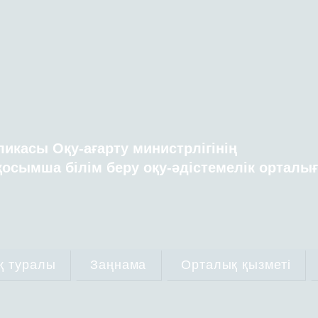
ликасы Оқу-ағарту министрлігінің
осымша білім беру оқу-әдістемелік орталы
қ туралы
Заңнама
Орталық қызметі