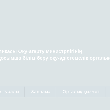
ликасы Оқу-ағарту министрлігінің
осымша білім беру оқу-әдістемелік орталы
қ туралы
Заңнама
Орталық қызметі