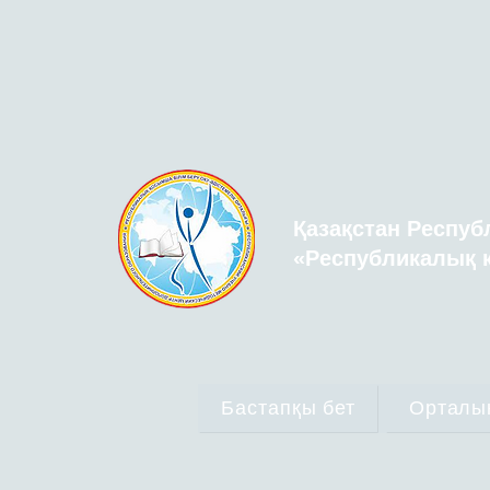
Қазақстан Респуб
«Республикалық қ
Бастапқы бет
Орталы