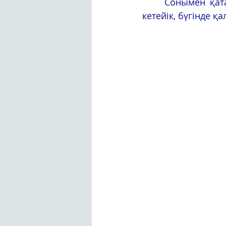
	Сонымен қатар білім беру ұйымдарын цифрландыру қарқыны артқан. Айта 
кетейік, бүгінде қ