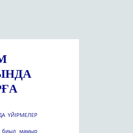
М
ЫНДА
РҒА