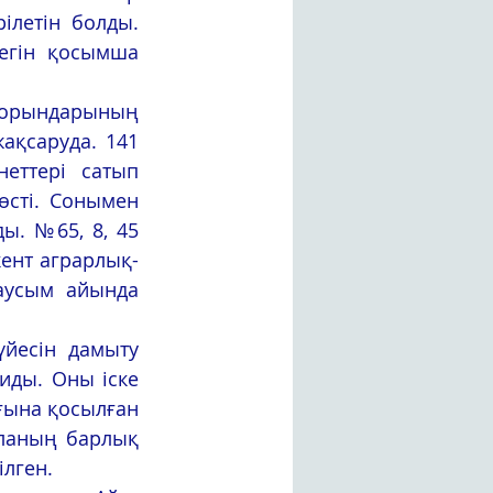
летін болды. 
гін қосымша 
қсаруда. 141 
еттері сатып 
өсті. Сонымен 
ы. №65, 8, 45 
ент аграрлық-
аусым айында 
иды. Оны іске 
ғына қосылған 
ланың барлық 
лген. 