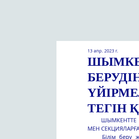
13 апр. 2023 г.
ШЫМКЕН
БЕРУДІ
ҮЙІРМЕ
ТЕГІН 
	ШЫМКЕНТТЕ 8000 БАЛА БІЛІМ БЕРУДІҢ ЖОЛ КАРТАСЫ АЯСЫНДА ҮЙІРМЕЛЕР 
МЕН СЕКЦИЯЛАРҒА
	Білім беру жүйесін дамыту жөніндегі Жол картасы аясында биыл мамыр 