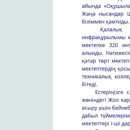
айында «Оқушылар
Жаңа нысандар Ш
біліммен қамтиды.
	Қалалық білім басқармасының мәліметінше, оқу орындарының 
инфрақұрылымы ме
мектепке 320 инт
алынды. Нәтижесін
қатар төрт мектеп
мектептердің қос
техникалық колле
бітеді.
	Естеріңізге сала кетейік, Шымкент қаласының білім беру жүйесін дамыту 
жөніндегі Жол кар
асыру үшін бейнеб
дабыл түймелерім
мектептері I-ші д