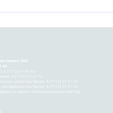
Астанада Kazakhstan
Орт
Sociology Lab 2025
тура
социологтар мектебінің
ұсын
үшінші легі
қатысушыларының
қорытынды конференциясы
өтті.
ран
көшесі 55Б
1-49
 8 (7172) 57-41-60
лімі: 8 (7172) 57-41-52
лысын үйлестіру бөлімі: 8 (7172) 57-41-57
 шығармашылық бөлімі: 8 (7172) 57-41-53
лардың әл-ауқаты бойынша ғылыми-зерттеу
m