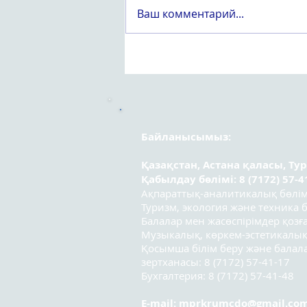
Ваш комментарий...
Құрметті «Вейпсіз жастық
шақ» атты оқушылар
арасындағы республикалық
эссе байқауының
қатысушылары!
Байланысымыз:
Қазақстан, Астана қаласы, Ту
Қабылдау бөлімі: 8 (7172) 57-4
Ақпараттық-аналитикалық бөлімі:
Туризм, экология және техника бө
Балалар мен жасөспірімдер қозға
Музыкалық, көркем-эстетикалық
Қосымша білім беру және бала
зертханасы: 8 (7172) 57-41-17
Бухгалтерия: 8 (7172) 57-41-48
E-mail:
mprkrumcdo@gmail.co