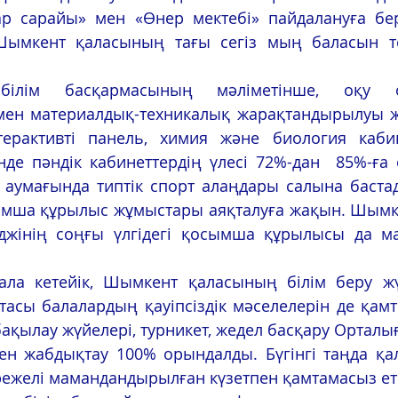
 сарайы» мен «Өнер мектебі» пайдалануға бері
ымкент қаласының тағы сегіз мың баласын те
н материалдық-техникалық жарақтандырылуы жа
ерактивті панель, химия және биология кабин
де пәндік кабинеттердің үлесі 72%-дан  85%-ға 
 аумағында типтік спорт алаңдары салына бастад
ымша құрылыс жұмыстары аяқталуға жақын. Шымк
джінің соңғы үлгідегі қосымша құрылысы да м
тасы балалардың қауіпсіздік мәселелерін де қамт
ақылау жүйелері, турникет, жедел басқару Орталы
ен жабдықтау 100% орындалды. Бүгінгі таңда қа
әрежелі мамандандырылған күзетпен қамтамасыз еті