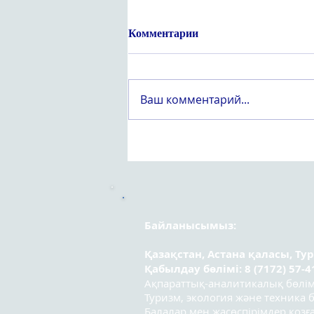
Комментарии
Ваш комментарий...
Құрметті «Вейпсіз жастық
шақ» атты оқушылар
арасындағы республикалық
эссе байқауының
қатысушылары!
Байланысымыз:
Қазақстан, Астана қаласы, Ту
Қабылдау бөлімі: 8 (7172) 57-4
Ақпараттық-аналитикалық бөлімі:
Туризм, экология және техника бө
Балалар мен жасөспірімдер қозға