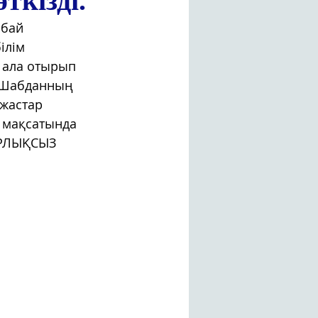
кізді.
бай 
ілім 
 ала отырып 
З.Шабданның 
жастар 
 мақсатында 
ОРЛЫҚСЫЗ 