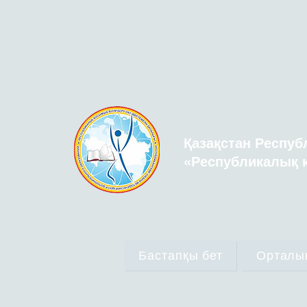
Қазақстан Респуб
«Республикалық қ
Бастапқы бет
Орталы