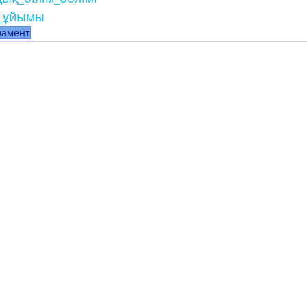
у_ұйымы
ламент