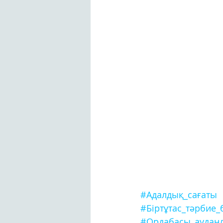
#Адалдық_сағаты
#Біртұтас_тәрбие
#Ордабасы_ауданд