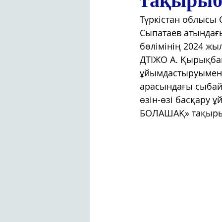
тақырыбы
Түркістан облысы 
Сыпатаев атындағы
бөлімінің 2024 жы
ДТІЖО А. Қырықбай
ұйымдастыруымен 
арасындағы сыбай
өзін-өзі басқару
БОЛАШАҚ» тақырыб