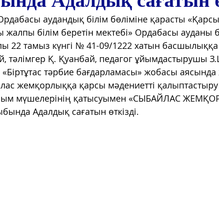
нда Адалдық сағатын өт
Ордабасы аудандық білім бөліміне қарасты «Қарсы
 жалпы білім беретін мектебі» Ордабасы ауданы б
лы 22 тамыз күнгі № 41-09/1222 хатын басшылыққа
, тәлімгер Қ. Қуанбай, педагог ұйымдастырушы 
«Біртұтас тәрбие бағдарламасы» жобасы аясында 
лас жемқорлыққа қарсы мәдениетті қалыптастыру
 ұйым мүшелерінің қатысуымен «СЫБАЙЛАС ЖЕМҚ
ында Адалдық сағатын өткізді.