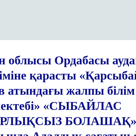
ан облысы Ордабасы ауд
ліміне қарасты «Қарсыба
в атындағы жалпы білім
 мектебі» «СЫБАЙЛАС
РЛЫҚСЫЗ БОЛАШАҚ