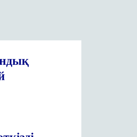
андық
й
»