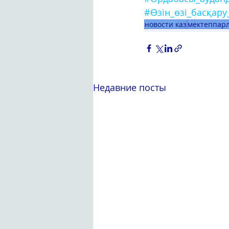
#Өзін_өзі_басқар
новости каз
мектеппар
Недавние посты