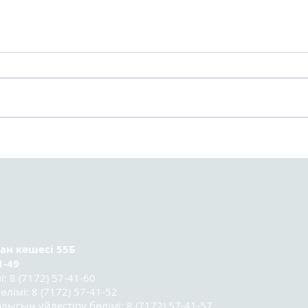
Астанада Kazakhstan
Орт
Sociology Lab 2025
тура
социологтар мектебінің
ұсын
үшінші легі
қатысушыларының
қорытынды конференциясы
өтті.
ран
көшесі 55Б
1-49
 8 (7172) 57-41-60
лімі: 8 (7172) 57-41-52
лысын үйлестіру бөлімі: 8 (7172) 57-41-57