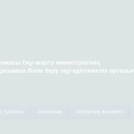
ликасы Оқу-ағарту министрлігінің
осымша білім беру оқу-әдістемелік орталы
қ туралы
Заңнама
Орталық қызметі