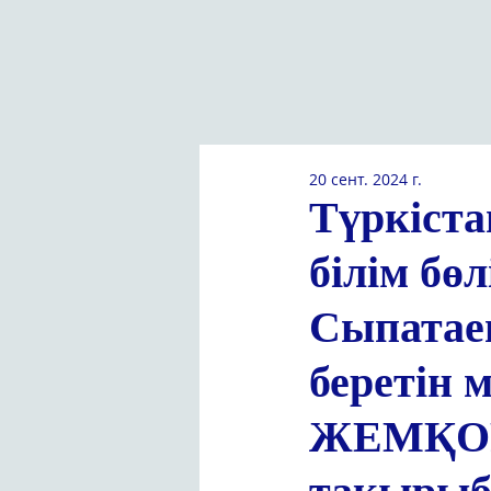
20 сент. 2024 г.
Түркіст
білім бө
Сыпатае
беретін
ЖЕМҚО