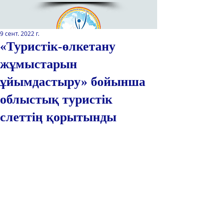
9 сент. 2022 г.
«Туристік-өлкетану
жұмыстарын
Қазақстан Республикасы Оқу-
ағарту министрлігінің
ұйымдастыру» бойынша
«Республикалық қосымша білім
беру оқу-әдістемелік орталығы»
облыстық туристік
РМҚК
слеттің қорытынды
САЙТТЫН ЖАНА ВЕРСИЯСЫ
ЭКРАН ДИКТОРЫ