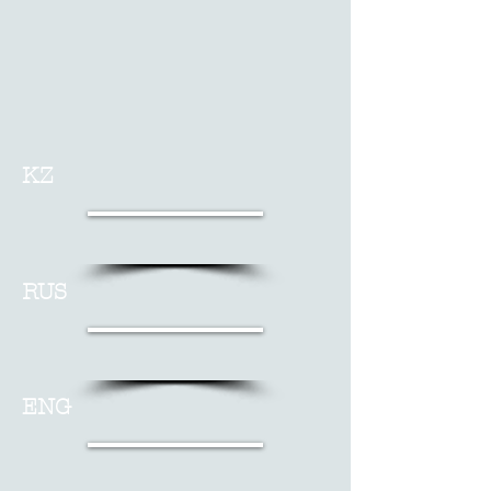
KZ
RUS
ENG