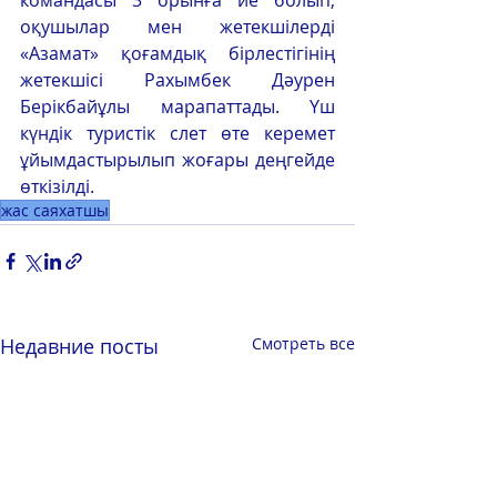
оқушылар мен жетекшілерді 
«Азамат» қоғамдық бірлестігінің 
жетекшісі Рахымбек Дәурен 
Берікбайұлы марапаттады. Үш 
күндік туристік слет өте керемет 
ұйымдастырылып жоғары деңгейде 
өткізілді. 
жас саяхатшы
Недавние посты
Смотреть все