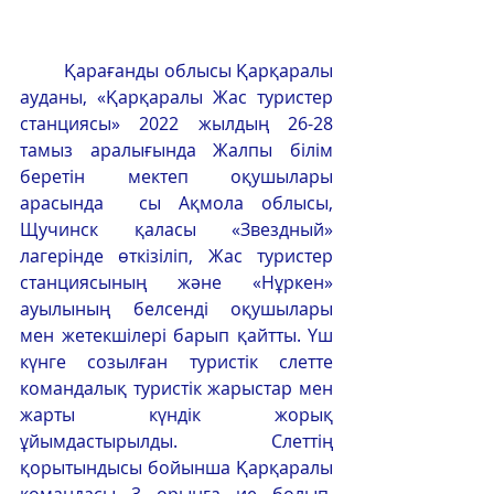
Қарағанды облысы Қарқаралы 
ауданы, «Қарқаралы Жас туристер 
станциясы» 2022 жылдың 26-28 
тамыз аралығында Жалпы білім 
беретін мектеп оқушылары 
арасында  сы Ақмола облысы, 
Щучинск қаласы «Звездный» 
лагерінде өткізіліп, Жас туристер 
станциясының және «Нұркен» 
ауылының белсенді оқушылары 
мен жетекшілері барып қайтты. Үш 
күнге созылған туристік слетте 
командалық туристік жарыстар мен 
жарты күндік жорық 
ұйымдастырылды. Слеттің 
қорытындысы бойынша Қарқаралы 
командасы 3 орынға ие болып, 