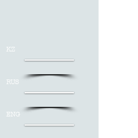
KZ
RUS
ENG