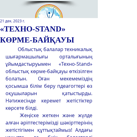
21 дек. 2023 г.
«ТЕХНО-STAND»
КӨРМЕ-БАЙҚАУЫ
Қазақстан Республикасы Оқу-
ағарту министрлігінің
	Облыстық балалар техникалық 
«Республикалық қосымша білім
шығармашылығы орталығының 
беру оқу-әдістемелік орталығы»
ұйымдастыруымен «Техно-Stand» 
РМҚК
облыстық көрме-байқауы өткізілген 
болатын. Оған мекемеміздің 
САЙТТЫН ЖАНА ВЕРСИЯСЫ
қосымша білім беру пдеагогтері өз 
оқушыларын қатыстырды. 
ЭКРАН ДИКТОРЫ
Нәтижесінде керемет жетістіктер 
көрсете білді.
	Жеңіске жеткен және жүлде 
алған әріптестерімізді шәкірттерінің 
жетістігімен құттықтаймыз! Алдағы 