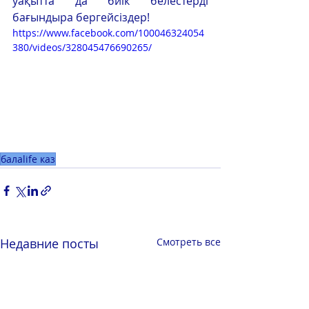
уақытта да биік белестерді 
бағындыра бергейсіздер!
https://www.facebook.com/100046324054
380/videos/328045476690265/
балаlife каз
Недавние посты
Смотреть все