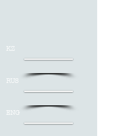
KZ
RUS
ENG