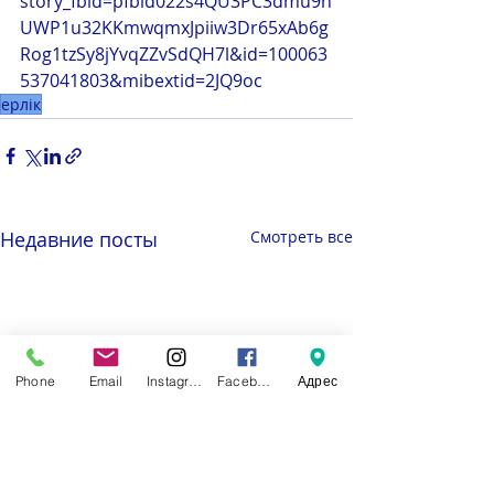
story_fbid=pfbid022s4QU3PC3dmu9n
UWP1u32KKmwqmxJpiiw3Dr65xAb6g
Rog1tzSy8jYvqZZvSdQH7l&id=100063
537041803&mibextid=2JQ9oc
ерлік
Недавние посты
Смотреть все
Phone
Email
Instagram
Facebook
Адрес