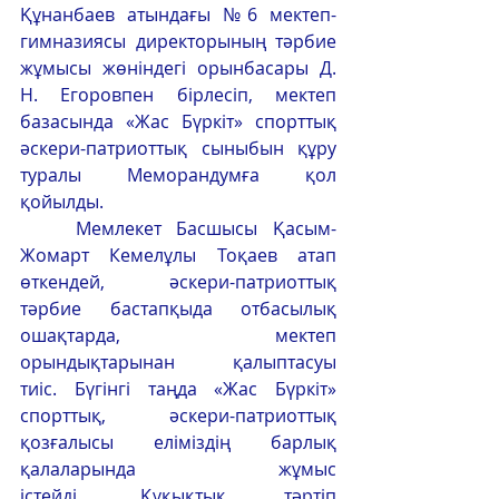
Құнанбаев атындағы №6 мектеп-
гимназиясы директорының тәрбие 
жұмысы жөніндегі орынбасары Д. 
Н. Егоровпен бірлесіп, мектеп 
базасында «Жас Бүркіт» спорттық 
әскери-патриоттық сыныбын құру 
туралы Меморандумға қол 
қойылды.
	Мемлекет Басшысы Қасым-
Жомарт Кемелұлы Тоқаев атап 
өткендей, әскери-патриоттық 
тәрбие бастапқыда отбасылық 
ошақтарда, мектеп 
орындықтарынан қалыптасуы 
тиіс.
Бүгінгі таңда «Жас Бүркіт» 
спорттық, әскери-патриоттық 
қозғалысы еліміздің барлық 
қалаларында жұмыс 
істейді.
Құқықтық тәртіп 