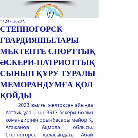
17 дек. 2023 г.
СТЕПНОГОРСК
ГВАРДИЯШЫЛАРЫ
Қазақстан Республикасы Оқу-
ағарту министрлігінің
МЕКТЕПТЕ СПОРТТЫҚ
«Республикалық қосымша білім
беру оқу-әдістемелік орталығы»
ӘСКЕРИ-ПАТРИОТТЫҚ
РМҚК
СЫНЫП ҚҰРУ ТУРАЛЫ
САЙТТЫН ЖАНА ВЕРСИЯСЫ
МЕМОРАНДУМҒА ҚОЛ
ЭКРАН ДИКТОРЫ
ҚОЙДЫ
	2023 жылғы желтоқсан айында 
Ұлттық ұланның 3517 әскери бөлімі 
командирінің орынбасары майор Қ. 
Атажанов Ақмола облысы, 
Степногорск қаласындағы Абай 