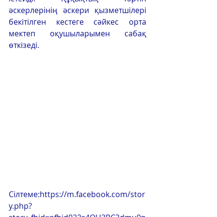
әскерлерінің әскери қызметшілері 
бекітілген кестеге сәйкес орта 
мектеп оқушыларымен сабақ 
өткізеді.
Сілтеме:
https://m.facebook.com/stor
y.php?