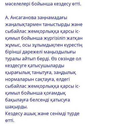
мәселелері бойынша кездесу өтті.
А. Ансаганова заңнамадағы 
жаңалықтармен таныстырды және 
сыбайлас жемқорлыққа қарсы іс-
қимыл бойынша жүргізіліп жатқан 
жұмыс, осы зұлымдықпен күрестің 
бірінші дәрежелі маңыздылығы 
туралы айтып берді. Өз сөзінде ол 
кездесуге қатысушыларды 
қырағылық танытуға, заңдылық 
нормаларын сақтауға, елдегі 
сыбайлас жемқорлыққа қарсы іс-
қимыл бойынша қоғамдық 
бақылауға белсенді қатысуға 
шақырды.
Кездесу ашық және сенімді түрде 
өтті.