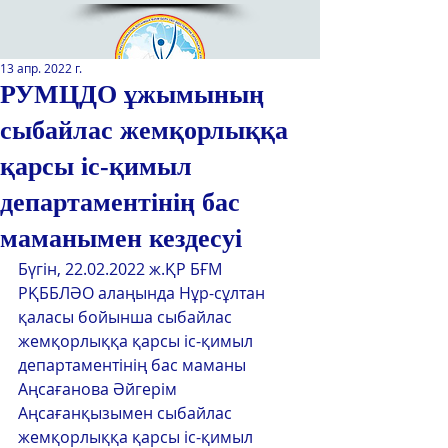
13 апр. 2022 г.
РУМЦДО ұжымының
сыбайлас жемқорлыққа
Қазақстан Республикасы Оқу-
ағарту министрлігінің
қарсы іс-қимыл
«Республикалық қосымша білім
беру оқу-әдістемелік орталығы»
департаментінің бас
РМҚК
маманымен кездесуі
САЙТТЫН ЖАНА ВЕРСИЯСЫ
Бүгін, 22.02.2022 ж.ҚР БҒМ 
РҚББЛӘО алаңында Нұр-сұлтан 
ЭКРАН ДИКТОРЫ
қаласы бойынша сыбайлас 
жемқорлыққа қарсы іс-қимыл 
департаментінің бас маманы 
Аңсағанова Әйгерім 
Аңсағанқызымен сыбайлас 
жемқорлыққа қарсы іс-қимыл 