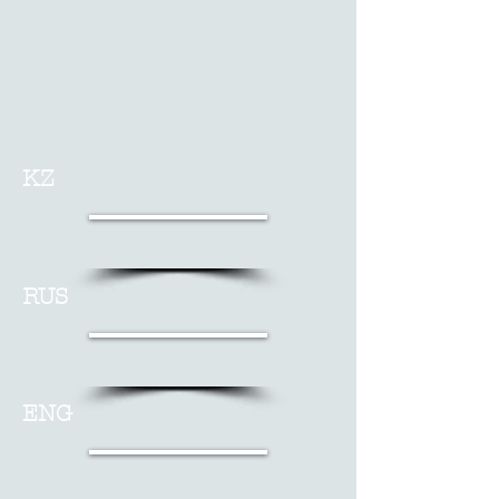
KZ
RUS
ENG