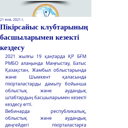
21 янв. 2021 г.
Пікірсайыс клубтарының
басшыларымен кезекті
Қазақстан Республикасы Оқу-
ағарту министрлігінің
кездесу
«Республикалық қосымша білім
2021 жылғы 19 қаңтарда ҚР БҒМ 
беру оқу-әдістемелік орталығы»
РМБО алаңында Маңғыстау, Батыс 
РМҚК
Қазақстан, Жамбыл облыстарында 
САЙТТЫН ЖАНА ВЕРСИЯСЫ
және Шымкент қаласында 
пікірталастарды дамыту бойынша 
ЭКРАН ДИКТОРЫ
облыстық және аудандық 
штабтардың басшыларымен кезекті 
кездесу өтті.
Вебинарда республикалық, 
облыстық және аудандық 
деңгейдегі пікірталастарға 