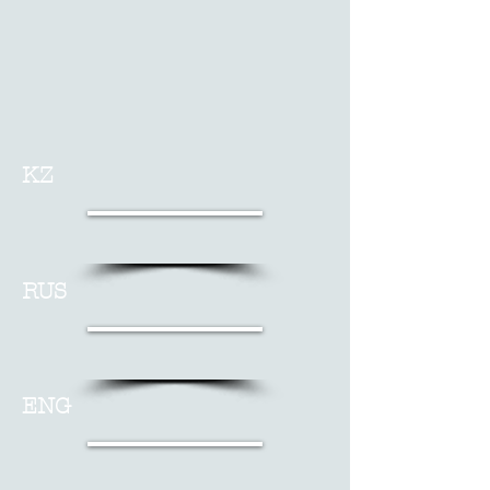
KZ
RUS
ENG