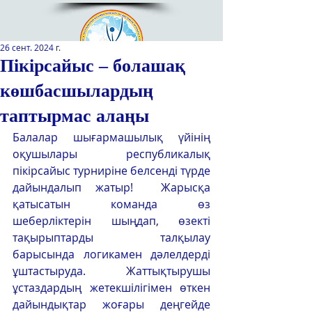
26 сент. 2024 г.
Пікірсайыс – болашақ
көшбасшылардың
Қазақстан Республикасы Оқу-
ағарту министрлігінің
таптырмас алаңы
«Республикалық қосымша білім
Балалар шығармашылық үйінің 
беру оқу-әдістемелік орталығы»
оқушылары республикалық 
РМҚК
пікірсайыс турниріне белсенді түрде 
САЙТТЫН ЖАНА ВЕРСИЯСЫ
дайындалып жатыр!  Жарысқа 
қатысатын команда өз 
ЭКРАН ДИКТОРЫ
шеберліктерін шыңдап, өзекті 
тақырыптарды талқылау 
барысында логикамен дәлелдерді 
ұштастыруда.  Жаттықтырушы 
ұстаздардың жетекшілігімен өткен 
дайындықтар жоғары деңгейде 