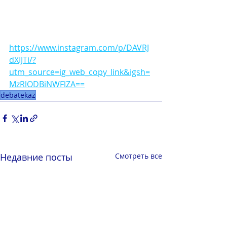
https://www.instagram.com/p/DAVRJ
dXIJTi/?
utm_source=ig_web_copy_link&igsh=
MzRlODBiNWFlZA==
debatekaz
Недавние посты
Смотреть все