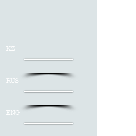
KZ
RUS
ENG