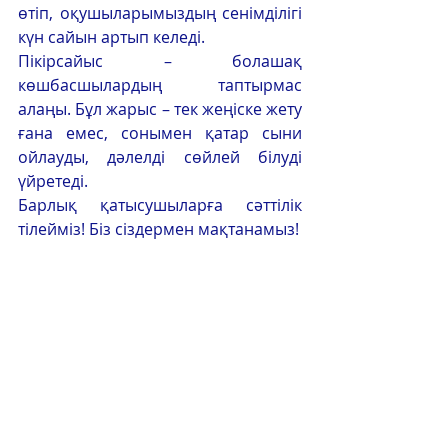
өтіп, оқушыларымыздың сенімділігі 
күн сайын артып келеді.
Пікірсайыс – болашақ 
көшбасшылардың таптырмас 
алаңы. Бұл жарыс – тек жеңіске жету 
ғана емес, сонымен қатар сыни 
ойлауды, дәлелді сөйлей білуді 
үйретеді.
Барлық қатысушыларға сәттілік 
тілейміз! Біз сіздермен мақтанамыз!