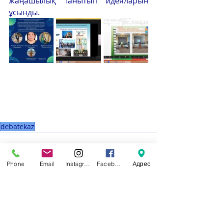
жаңашылық танытып идеяларын 
ұсынды.
debatekaz
Phone
Email
Instagram
Facebook
Адрес
Недавние посты
Смотреть все