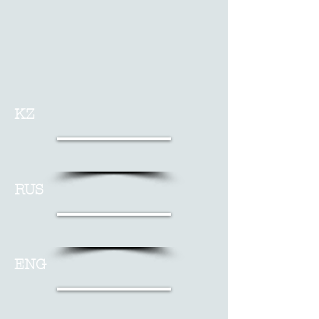
KZ
RUS
ENG