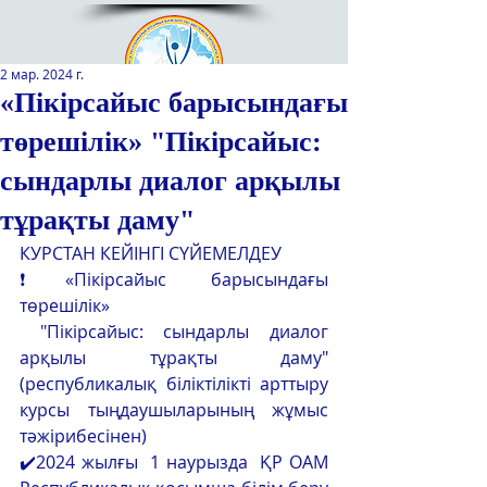
2 мар. 2024 г.
«Пікірсайыс барысындағы
төрешілік» "Пікірсайыс:
Қазақстан Республикасы Оқу-
ағарту министрлігінің
сындарлы диалог арқылы
«Республикалық қосымша білім
беру оқу-әдістемелік орталығы»
тұрақты даму"
РМҚК
КУРСТАН КЕЙІНГІ СҮЙЕМЕЛДЕУ
❗«Пікірсайыс барысындағы 
САЙТТЫН ЖАНА ВЕРСИЯСЫ
төрешілік»
 "Пікірсайыс: сындарлы диалог 
ЭКРАН ДИКТОРЫ
арқылы тұрақты даму"    
(республикалық біліктілікті арттыру 
курсы тыңдаушыларының жұмыс 
тәжірибесінен)
✔️2024 жылғы  1 наурызда  ҚР ОАМ 