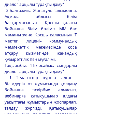
диалог арқылы тұрақты даму"   
 3 Балгожина Жанагуль Галымовна, 
Ақмола облысы білім 
басқармасының  Қосшы қаласы 
бойынша білім бөлімі» ММ бас 
маманы және  Қосшы қаласының IT 
мектеп лицейі» коммуналдық 
мемлекеттік мекемесінде қоса 
атқару қызметінде жаһандық 
құзыреттілік пән мұғалімі.
Тақырыбы: "Пікірсайыс: сындарлы 
диалог арқылы тұрақты даму"   
 ❗Педагогтер курста алған 
білімдерін өз жұмысында қолдану 
бойынша тәжірбие алмасып,  
вебинарға қатысушылар алдағы 
уақыттағы жұмыстарын жоспарлап, 
талдау жүргізді. Қатысушылар 