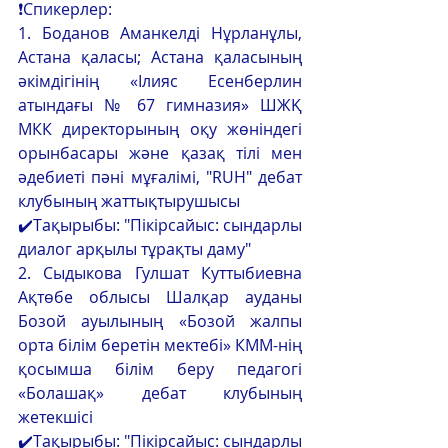
❗Спикерлер:
1. Боданов Аманкелді Нұрланұлы, 
Астана қаласы; Астана қаласының 
әкімдігінің «Ілияс Есенберлин 
атындағы № 67 гимназия» ШЖҚ 
МКК директорының оқу жөніндегі 
орынбасары және қазақ тілі мен 
әдебиеті пәні мұғалімі, "RUH" дебат 
клубының жаттықтырушысы   
✔️Тақырыбы: "Пікірсайыс: сындарлы 
диалог арқылы тұрақты даму"    
2. Сыдыкова Гулшат Куттыбиевна 
Ақтөбе облысы Шалқар ауданы 
Бозой ауылының «Бозой жалпы 
орта білім беретін мектебі» КММ-нің  
қосымша білім беру педагогі  
«Болашақ» дебат клубының 
жетекшісі  
✔️Тақырыбы: "Пікірсайыс: сындарлы 