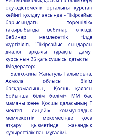
Республикалық қосымша білім беру 
оқу-әдістемелік орталығы курстан 
кейінгі қолдау аясында «Пікірсайыс 
барысындағы төрешілік» 
тақырыбында вебинар өткізді. 
Вебинар мемлекеттік тілде 
жүргізіліп, "Пікірсайыс: сындарлы 
диалог арқылы тұрақты даму" 
курсының 25 қатысушысы қатысты.
❗Модератор: 
  Балгожина Жанагуль Галымовна, 
Ақмола облысы білім 
басқармасының  Қосшы қаласы 
бойынша білім бөлімі» ММ бас 
маманы және  Қосшы қаласының IT 
мектеп лицейі» коммуналдық 
мемлекеттік мекемесінде қоса 
атқару қызметінде жаһандық 
құзыреттілік пән мұғалімі. 