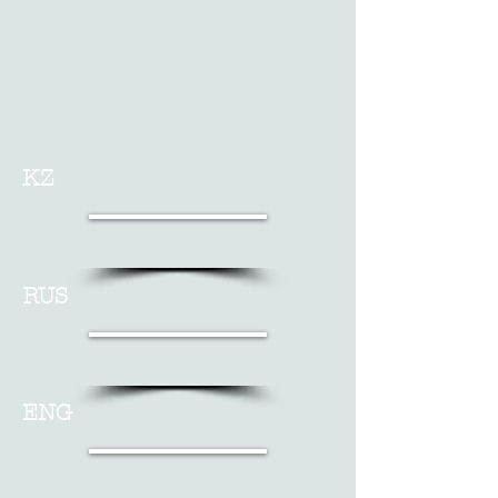
KZ
RUS
ENG