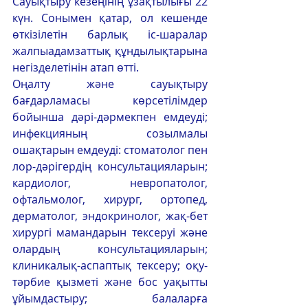
Сауықтыру кезеңінің ұзақтылығы 22 
күн. Сонымен қатар, ол кешенде 
өткізілетін барлық іс-шаралар 
жалпыадамзаттық құндылықтарына 
негізделетінін атап өтті. 
Оңалту және сауықтыру 
бағдарламасы көрсетілімдер 
бойынша дәрі-дәрмекпен емдеуді; 
инфекцияның созылмалы 
ошақтарын емдеуді: стоматолог пен 
лор-дәрігердің консультацияларын; 
кардиолог, невропатолог, 
офтальмолог, хирург, ортопед, 
дерматолог, эндокринолог, жақ-бет 
хирургі мамандарын тексеруі және 
олардың консультацияларын; 
клиникалық-аспаптық тексеру; оқу-
тәрбие қызметі және бос уақытты 
ұйымдастыру; балаларға 