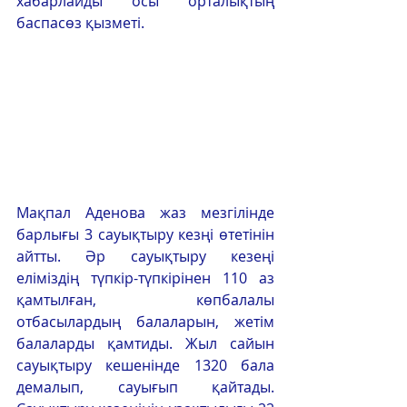
хабарлайды осы орталықтың 
баспасөз қызметі.
Мақпал Аденова жаз мезгілінде 
барлығы 3 сауықтыру кезңі өтетінін 
айтты. Әр сауықтыру кезеңі 
еліміздің түпкір-түпкірінен 110 аз 
қамтылған, көпбалалы 
отбасылардың балаларын, жетім 
балаларды қамтиды. Жыл сайын 
сауықтыру кешенінде 1320 бала 
демалып, сауығып қайтады. 