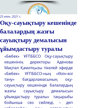
25 июн. 2021 г.
Оқу-сауықтыру кешенінде
балалардың жазғы
Қазақстан Республикасы Оқу-
ағарту министрлігінің
сауықтыру демалысын
«Республикалық қосымша білім
беру оқу-әдістемелік орталығы»
ұйымдастыру туралы
РМҚК
«Бөбек» ҰҒПББСО Оқу-сауықтыру 
кешенінің директоры Аденова 
САЙТТЫН ЖАНА ВЕРСИЯСЫ
Мақпал Қамитқызы тікелей эфирде 
«Бөбек» ҰҒПББСО-ның «Өзін-өзі 
ЭКРАН ДИКТОРЫ
тану» бағдарламасының оқу-
сауықтыру кешенінде балалардың 
жазғы сауықтыру демалысын 
ұйымдастыру туралы» тақырыбы 
бойынша сөз сөйледі, – деп 