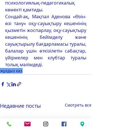
психологиялық-педагогикалық 
көмекті қамтиды.
Сондай-ақ, Мақпал Аденова «Өзін-
өзі тану» оқу-сауықтыру кешенінің 
қызметін жоспарлау, оқу-сауықтыру 
кешенінің бейімделу және 
сауықтырылу бағдарламасы туралы, 
балалар үшін өткізілетін сабақтар, 
үйірмелер мен клубтар туралы 
толық мәлімдеді.
жұлдыз каз
Недавние посты
Смотреть все