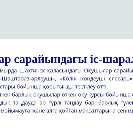
р сарайындағы іс-шара
мырда Шахтинск қаласындағы Оқушылар сарайынд
«Шаштараз-әрлеуші», «Көлік жөндеуші слесарь»,
стары бойынша қорытынды тестілеу өтті. 
 өткен барлық оқушылар өткен оқу курсы бойынша 
ық таңдауда әр түрлі таңдау бар, барлық түлект
 мойымауға және алға қойған мақсаттарына сенімді