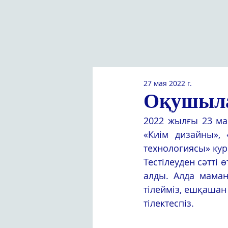
27 мая 2022 г.
Оқушыла
2022 жылғы 23 ма
«Киім дизайны», 
технологиясы» кур
Тестілеуден сәтті
алды. Алда маманд
тілейміз, ешқашан
тілектеспіз. 