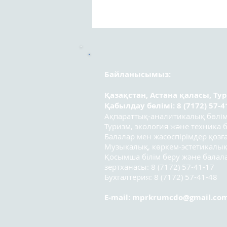
Құрметті «Вейпсіз жастық
шақ» атты оқушылар
арасындағы республикалық
эссе байқауының
қатысушылары!
Байланысымыз:
Қазақстан, Астана қаласы, Ту
Қабылдау бөлімі: 8 (7172) 57-4
Ақпараттық-аналитикалық бөлімі:
Туризм, экология және техника бө
Балалар мен жасөспірімдер қозға
Музыкалық, көркем-эстетикалық
Қосымша білім беру және бала
зертханасы: 8 (7172) 57-41-17
Бухгалтерия: 8 (7172) 57-41-48
E-mail:
mprkrumcdo@gmail.co