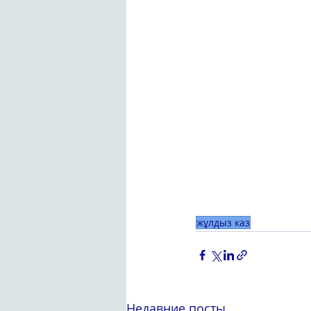
жұлдыз каз
Недавние посты