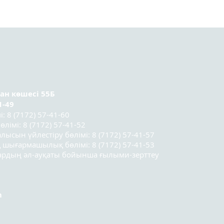
Астанада Kazakhstan
Орт
Sociology Lab 2025
тура
социологтар мектебінің
ұсын
үшінші легі
қатысушыларының
қорытынды конференциясы
өтті.
ран
көшесі 55Б
1-49
 8 (7172) 57-41-60
лімі: 8 (7172) 57-41-52
лысын үйлестіру бөлімі: 8 (7172) 57-41-57
 шығармашылық бөлімі: 8 (7172) 57-41-53
лардың әл-ауқаты бойынша ғылыми-зерттеу
m