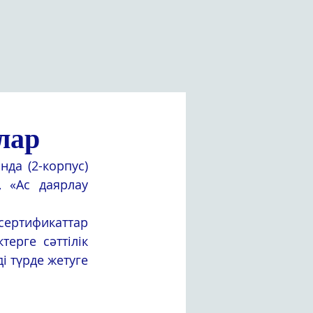
лар
а (2-корпус) 
 «Ас даярлау 
сертификаттар 
ерге сәттілік 
 түрде жетуге 