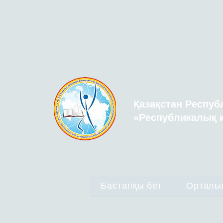
Қазақстан Респуб
«Республикалық қ
Бастапқы бет
Орталы