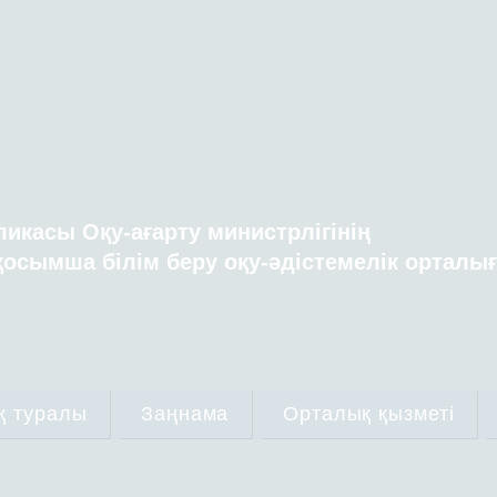
ликасы Оқу-ағарту министрлігінің
осымша білім беру оқу-әдістемелік орталы
қ туралы
Заңнама
Орталық қызметі