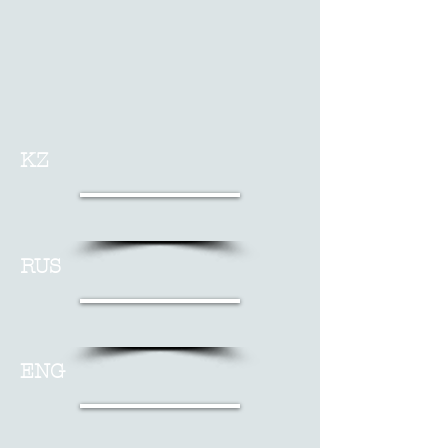
KZ
RUS
ENG