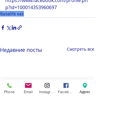
https://www.facebook.com/profile.ph
p?id=100014353960697
балаlife каз
Недавние посты
Смотреть все
Phone
Email
Instagram
Facebook
Адрес