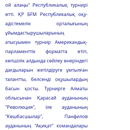
ой алаңы" Республикалық турнирі 
өтті. ҚР БҒМ Республикалық оқу-
әдістемелік орталығының 
ұйымдастырушыларының 
атысуымен турнир Американдық-
парламенттік форматта өтіп, 
көпшілік алдында сөйлеу өнеріндегі 
дағдыларын жетілдіруге ұмтылған 
талантты, белсенді оқушылардың 
басын қосты. Турнирге Алматы 
облысынан Қарасай ауданының 
"Революция", Іле ауданының 
"Көшбасшылар", Панфилов 
ауданының "Ақиқат" командалары 