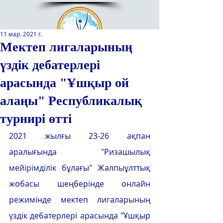
11 мар. 2021 г.
Мектеп лигаларының
үздік дебатерлері
Қазақстан Республикасы Оқу-
ағарту министрлігінің
арасында "Ұшқыр ой
«Республикалық қосымша білім
беру оқу-әдістемелік орталығы»
алаңы" Республикалық
РМҚК
турнирі өтті
САЙТТЫН ЖАНА ВЕРСИЯСЫ
2021 жылғы 23-26 ақпан 
аралығында "Ризашылық 
ЭКРАН ДИКТОРЫ
мейірімділік бұлағы" Жалпыұлттық 
жобасы шеңберінде онлайн 
режимінде мектеп лигаларының 
үздік дебатерлері арасында "Ұшқыр 