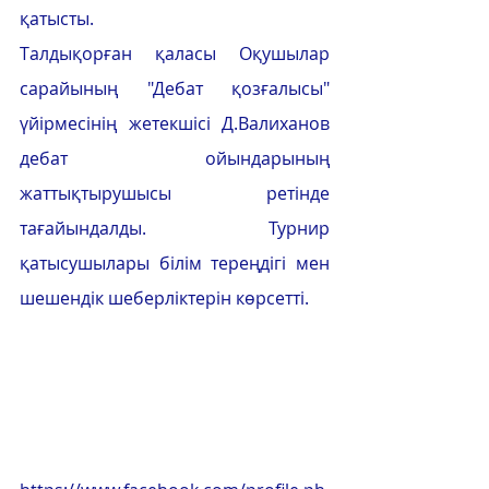
қатысты. 
Талдықорған қаласы Оқушылар 
сарайының "Дебат қозғалысы" 
үйірмесінің жетекшісі Д.Валиханов 
дебат ойындарының 
жаттықтырушысы ретінде 
тағайындалды. Турнир 
қатысушылары білім тереңдігі мен 
шешендік шеберліктерін көрсетті.