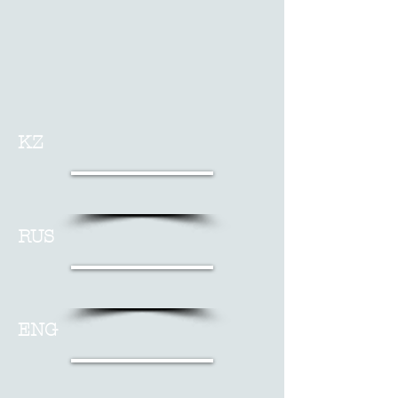
KZ
RUS
ENG