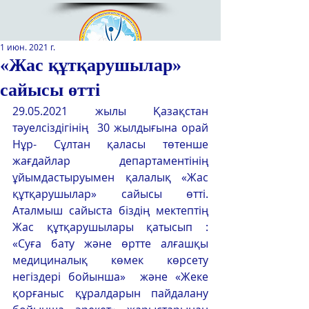
1 июн. 2021 г.
«Жас құтқарушылар»
сайысы өтті
Қазақстан Республикасы Оқу-
ағарту министрлігінің
29.05.2021 жылы Қазақстан 
«Республикалық қосымша білім
тәуелсіздігінің  30 жылдығына орай  
беру оқу-әдістемелік орталығы»
Нұр- Сұлтан қаласы төтенше 
РМҚК
жағдайлар департаментінің 
ұйымдастыруымен қалалық «Жас 
САЙТТЫН ЖАНА ВЕРСИЯСЫ
құтқарушылар» сайысы өтті. 
Аталмыш сайыста біздің мектептің 
ЭКРАН ДИКТОРЫ
Жас құтқарушылары қатысып : 
«Суға бату және өртте алғашқы 
медициналық көмек көрсету 
негіздері бойынша»  және «Жеке 
қорғаныс құралдарын пайдалану  