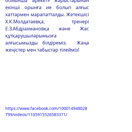
бойынша әрекет» жарыстарынан 
екінші орынға ие болып алғыс 
хаттармен марапатталды. Жетекшісі 
Х.К.Молдатаевқа, тренері 
Е.З.Абдрахмановқа және Жас 
құтқарушыларымызға 
алғысымызды білдіреміз.  Жаңа 
жеңістер мен табыстар тілейміз!
https://www.facebook.com/100014948028
799/videos/1105915526583371/