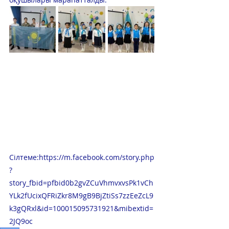
Сілтеме:
https://m.facebook.com/story.php
?
story_fbid=pfbid0b2gvZCuVhmvxvsPk1vCh
YLk2fUcixQFRiZkr8M9gB9BjZtiSs7zzEeZcL9
k3gQRxl&id=100015095731921&mibextid=
2JQ9oc