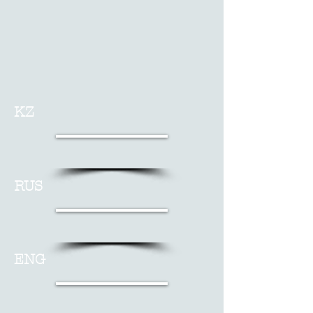
KZ
RUS
ENG