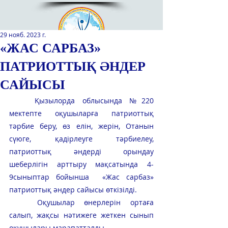
29 нояб. 2023 г.
«ЖАС САРБАЗ»
ПАТРИОТТЫҚ ӘНДЕР
Қазақстан Республикасы Оқу-
ағарту министрлігінің
САЙЫСЫ
«Республикалық қосымша білім
беру оқу-әдістемелік орталығы»
Қызылорда облысында №220 
РМҚК
мектепте оқушыларға патриоттық 
тәрбие беру, өз елін, жерін, Отанын 
САЙТТЫН ЖАНА ВЕРСИЯСЫ
сүюге, қадірлеуге тәрбиелеу, 
патриоттық әндерді орындау 
ЭКРАН ДИКТОРЫ
шеберлігін арттыру мақсатында 4-
9сыныптар бойынша  «Жас сарбаз» 
патриоттық әндер сайысы өткізілді.
Оқушылар өнерлерін ортаға 
салып, жақсы нәтижеге жеткен сынып 
оқушылары марапатталды.