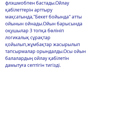
флэшмобпен бастады.Ойлау 
қабілеттерін арттыру 
мақсатында,"Бекет бойында" атты 
ойынын ойнады.Ойын барысында 
оқушылар 3 топқа бөлініп 
логикалық сұрақтар 
қойылып,жұмбақтар жасырылып 
тапсырмалар орындалды.Осы ойын 
балалардың ойлау қабілетін 
дамытуға септігін тигізді.