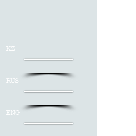
KZ
RUS
ENG