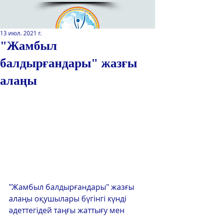
13 июл. 2021 г.
"Жамбыл
балдырғандары" жазғы
Қазақстан Республикасы Оқу-
ағарту министрлігінің
алаңы
«Республикалық қосымша білім
беру оқу-әдістемелік орталығы»
РМҚК
САЙТТЫН ЖАНА ВЕРСИЯСЫ
ЭКРАН ДИКТОРЫ
"Жамбыл балдырғандары" жазғы 
алаңы оқушылары бүгінгі күнді 
әдеттегідей таңғы жаттығу мен 