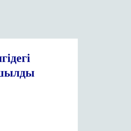
гідегі
ашылды