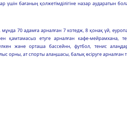
дар үшін бағаның қолжетімділігіне назар аударатын бола
 мұнда 70 адамға арналған 7 котедж, 8 қонақ үй, еуроп
ен қамтамасыз етуге арналған кафе-мейрамхана, те
үлкен және орташа бассейнн, футбол, тенис алаңдар
ыс орны, ат спорты алаңшасы, балық өсіруге арналған т