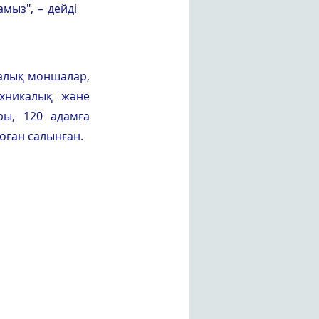
мыз", – дейді 
алық моншалар, 
хникалық және 
ы, 120 адамға 
оған салынған.