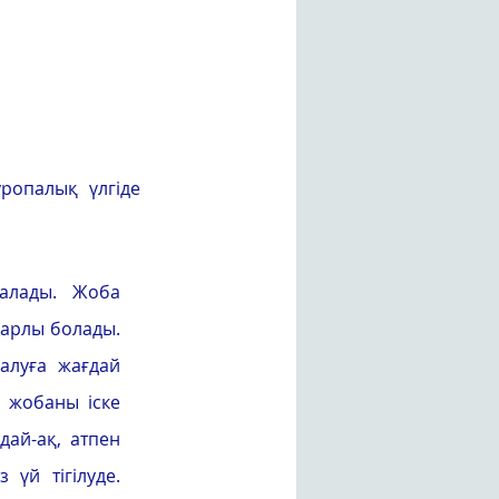
опалық үлгіде 
лады. Жоба 
арлы болады. 
луға жағдай 
 жобаны іске 
ай-ақ, атпен 
үй тігілуде. 