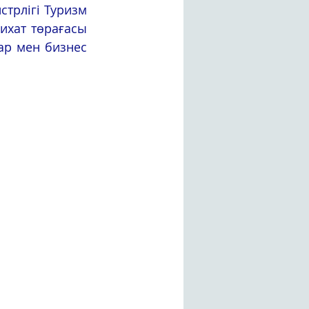
ихат төрағасы 
р мен бизнес 