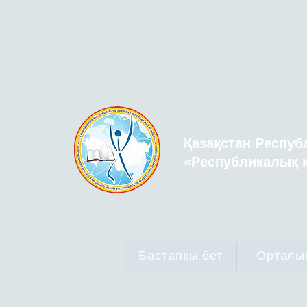
Қазақстан Респуб
«Республикалық қ
Бастапқы бет
Орталы