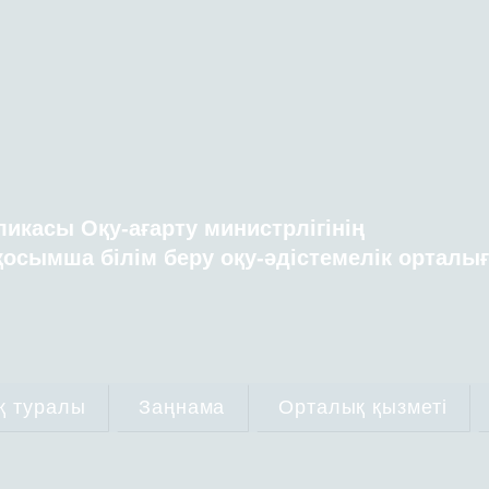
ликасы Оқу-ағарту министрлігінің
осымша білім беру оқу-әдістемелік орталы
қ туралы
Заңнама
Орталық қызметі