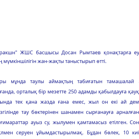
тракшн" ЖШС басшысы Досан Рымтаев қонақтарға еур
 мүмкіншілігін жан-жақты таныстырып өтті.
ары мұнда таулы аймақтың табиғатын тамашалай а
ғанда, орталық бір мезетте 250 адамды қабылдауға қауқ
ында тек қана жазда ғана емес, жыл он екі ай дема
згілінде тау бөктерінен шанамен сырғанауға арналған
ғимараттар ауыз су, жылумен қамтамасыз етілген. Сонд
клмен серуен ұйымдастырылмақ. Бұдан бөлек, 10 киіз 