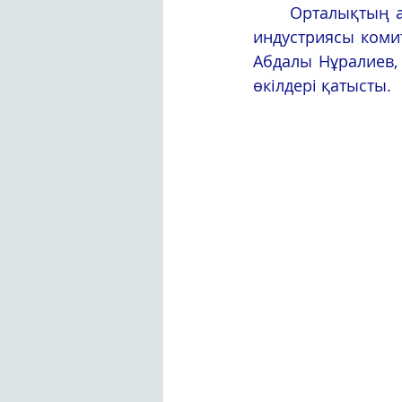
	Орталықтың ашылу салтанатына ҚР Мәдениет және спорт министрлігі Туризм 
индустриясы комит
Абдалы Нұралиев,
өкілдері қатысты.