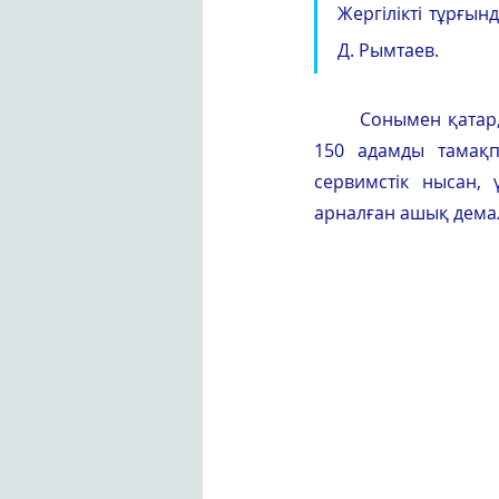
Жергілікті тұрғын
Д. Рымтаев.
Сонымен қатар,
150 адамды тамақп
сервимстік нысан, 
арналған ашық демал