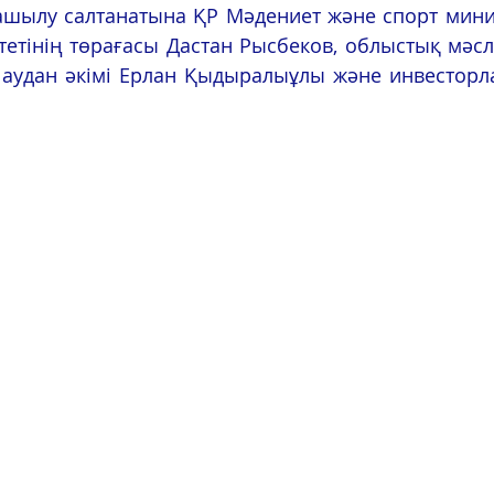
етінің төрағасы Дастан Рысбеков, облыстық мәсл
 аудан әкімі Ерлан Қыдыралыұлы және инвесторла