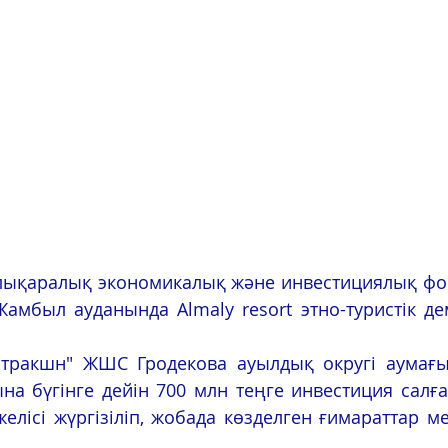
мбыл ауданында Almaly resort этно-туристік де
а бүгінге дейін 700 млн теңге инвестиция салға
лісі жүргізіліп, жобада көзделген ғимараттар м