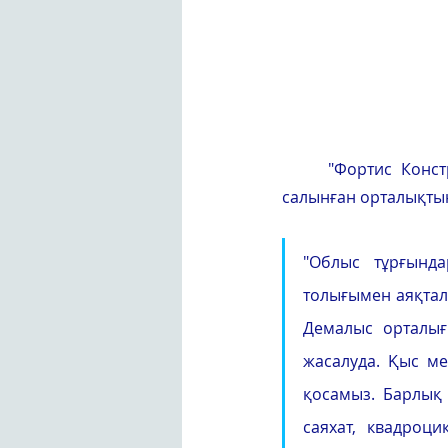
"Фортис Конс
салынған орталықтың
"Облыс тұрғынд
толығымен аяқтал
Демалыс орталығ
жасалуда. Қыс ме
қосамыз. Барлық 
саяхат, квадроци