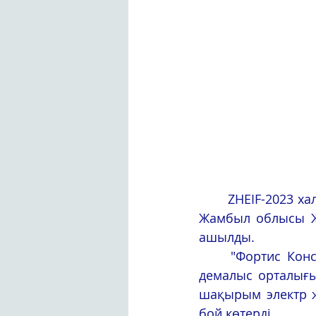
	ZHEIF-2023 халықаралық экономикалық және инвестициялық форумы аясында 
Жамбыл облысы Жа
ашылды.
	"Фортис Констракшн" ЖШС Гродекова ауылдық округі аумағынын ашылған 
демалыс орталығын
шақырым электр же
бой көтерді.