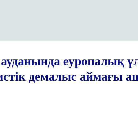
уданында еуропалық үл
ристік демалыс аймағы 