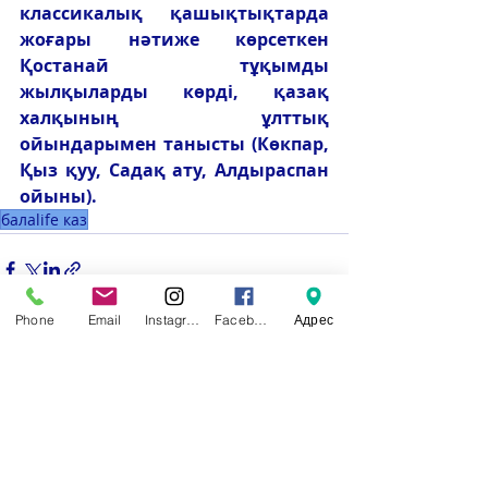
классикалық қашықтықтарда 
жоғары нәтиже көрсеткен 
Қостанай тұқымды 
жылқыларды көрді, қазақ 
халқының ұлттық 
ойындарымен танысты (Көкпар, 
Қыз қуу, Садақ ату, Алдыраспан 
ойыны).
балаlife каз
Phone
Email
Instagram
Facebook
Адрес
Недавние посты
Смотреть все