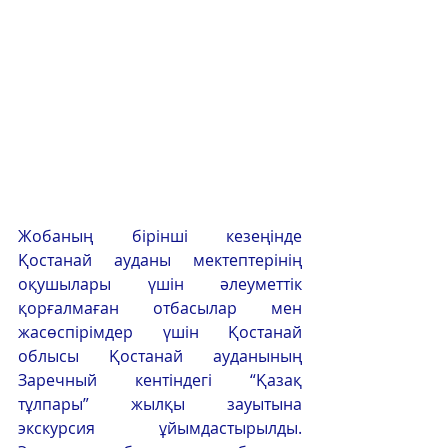
Жобаның бірінші кезеңінде 
Қостанай ауданы мектептерінің 
оқушылары үшін әлеуметтік 
қорғалмаған отбасылар мен 
жасөспірімдер үшін Қостанай 
облысы Қостанай ауданының 
Заречный кентіндегі “Қазақ 
тұлпары” жылқы зауытына 
экскурсия ұйымдастырылды. 