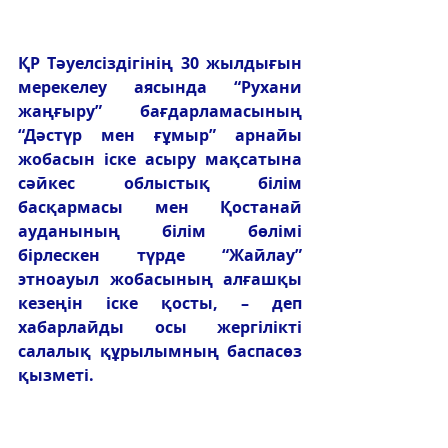
ҚР Тәуелсіздігінің 30 жылдығын 
мерекелеу аясында “Рухани 
жаңғыру” бағдарламасының 
“Дәстүр мен ғұмыр” арнайы 
жобасын іске асыру мақсатына 
сәйкес облыстық білім 
басқармасы мен Қостанай 
ауданының білім бөлімі 
бірлескен түрде “Жайлау” 
этноауыл жобасының алғашқы 
кезеңін іске қосты, – деп 
хабарлайды осы жергілікті 
салалық құрылымның баспасөз 
қызметі.