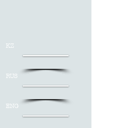
KZ
RUS
ENG