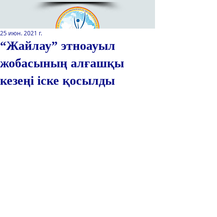
25 июн. 2021 г.
“Жайлау” этноауыл
жобасының алғашқы
Қазақстан Республикасы Оқу-
ағарту министрлігінің
кезеңі іске қосылды
«Республикалық қосымша білім
беру оқу-әдістемелік орталығы»
РМҚК
САЙТТЫН ЖАНА ВЕРСИЯСЫ
ЭКРАН ДИКТОРЫ