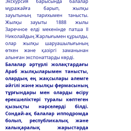
Экскурсия барысында балалар 
мұражайға барып, жылқы 
зауытының тарихымен танысты. 
Жылқы зауыты 1888 жылы 
Заречное елді мекенінде патша II 
Николайдың Жарлығымен құрылды, 
олар жылқы шаруашылығының 
өткен және қазіргі заманынан 
алынған экспонаттарды көрді.
Балалар әртүрлі жолақтардағы 
Араб жылқыларымен танысты, 
олардың ең жақсылары әлемге 
әйгілі және жылқы фермасының 
тұрғындары мен оларды өсіру 
ерекшеліктері туралы көптеген 
қызықты нәрселерді білді. 
Сондай-ақ балалар ипподромда 
болып, республикалық және 
халықаралық жарыстарда 