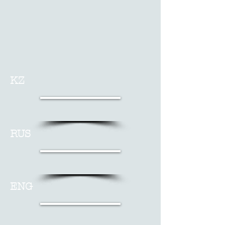
KZ
RUS
ENG