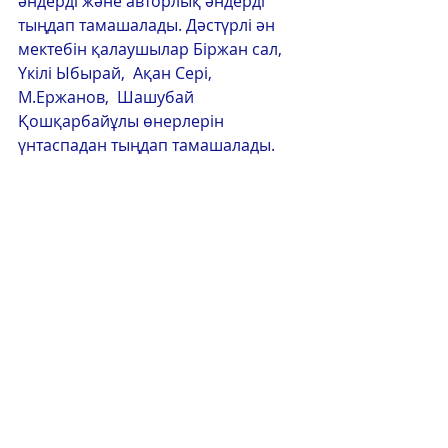
әндерді және авторлық әндерді 
тыңдап тамашалады. Дәстүрлі ән 
мектебін қалаушылар Біржан сал, 
Үкілі Ыбырай,  Ақан Сері,  
М.Ержанов,  Шашубай 
Қошқарбайұлы өнерлерін 
үнтаспадан тыңдап тамашалады.