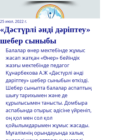
25 июл. 2022 г.
«Дәстүрлі әнді дәріптеу»
шебер сыныбы
Қазақстан Республикасы Оқу-
ағарту министрлігінің
Балалар өнер мектебінде жұмыс 
«Республикалық қосымша білім
жасап жатқан «Өнер» бейіндік 
беру оқу-әдістемелік орталығы»
жазғы мектебінде педагог 
РМҚК
Құнарбекова А.Ж «Дәстүрлі әнді 
дәріптеу» шебер сыныбын өткізді. 
САЙТТЫН ЖАНА ВЕРСИЯСЫ
Шебер сыныпта балалар аспаптың 
шығу тарихымен және де 
ЭКРАН ДИКТОРЫ
құрылысымен танысты. Домбыра 
аспабында отырыс әдісіне үйреніп, 
оң қол мен сол қол 
қойылымдарымен жұмыс жасады. 
Мұғалімнің орындауында халық 