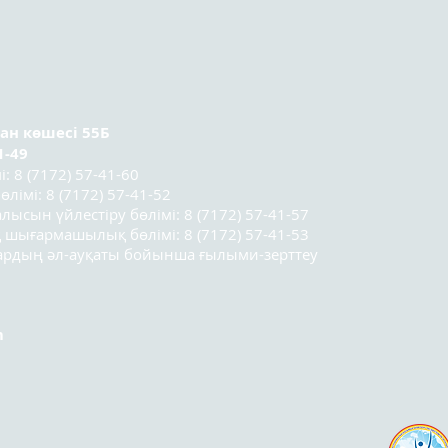
социологтар мектебінің
ұсын
үшінші легі
қатысушыларының
қорытынды конференциясы
өтті.
ран
көшесі 55Б
1-49
 8 (7172) 57-41-60
лімі: 8 (7172) 57-41-52
лысын үйлестіру бөлімі: 8 (7172) 57-41-57
 шығармашылық бөлімі: 8 (7172) 57-41-53
лардың әл-ауқаты бойынша ғылыми-зерттеу
m