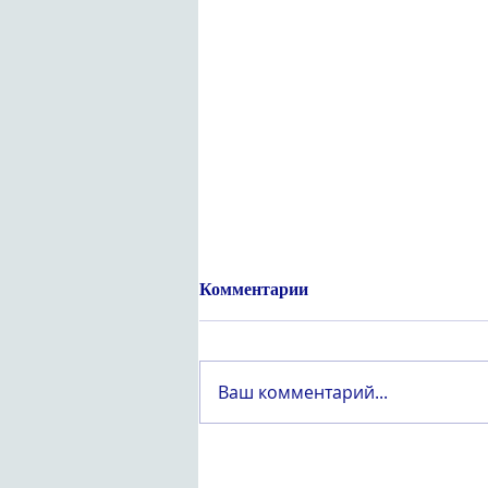
Комментарии
Ваш комментарий...
Құрметті «Вейпсіз жастық
шақ» атты оқушылар