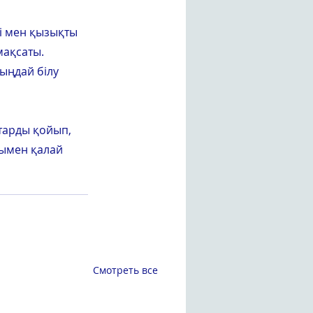
і мен қызықты 
мақсаты.
ыңдай білу 
тарды қойып, 
ымен қалай 
Смотреть все