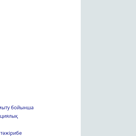
мыту бойынша 
ациялық 
тәжірибе 