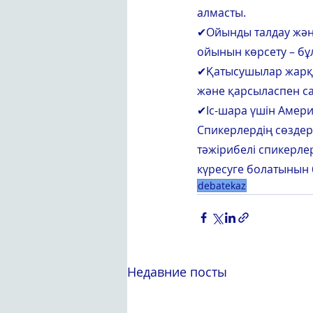
алмасты.
✔Ойынды талдау және
ойынын көрсету – б
✔Қатысушылар жарқын
және қарсыласпен сау
✔Іс-шара үшін Амери
Спикерлердің сөздер
тәжірибелі спикерле
күресуге болатынын б
debatekaz
Недавние посты