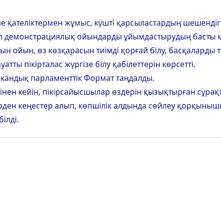
 қателіктермен жұмыс, күшті қарсыластардың шешендіг
ұл демонстрациялық ойындарды ұйымдастырудың басты 
 ойын, өз көзқарасын тиімді қорғай білу, басқаларды т
атты пікірталас жүргізе білу қабілеттерін көрсетті.
кандық парламенттік Формат таңдалды.
інен кейін, пікірсайысшылар өздерін қызықтырған сұрақ
рден кеңестер алып, көпшілік алдында сөйлеу қорқыныш
ілді.