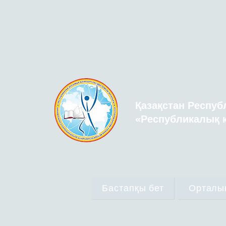
Қазақстан Респуб
«Республикалық қ
Бастапқы бет
Орталы