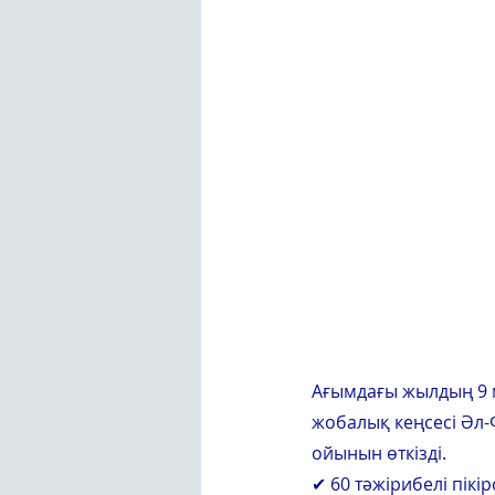
Ағымдағы жылдың 9
жобалық кеңсесі Әл
ойынын өткізді.
✔ 60 тәжірибелі пік