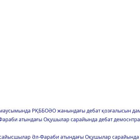
 маусымында РҚББОӘО жанындағы дебат қозғалысын да
-Фараби атындағы Оқушылар сарайында дебат демоснтр
ірсайысшылар Әл-Фараби атындағы Оқушылар сарайында 