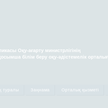
ликасы Оқу-ағарту министрлігінің
осымша білім беру оқу-әдістемелік орталы
қ туралы
Заңнама
Орталық қызметі