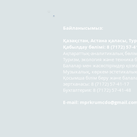
арасындағы республикалық
эссе байқауының
қатысушылары!
Байланысымыз:
Қазақстан, Астана қаласы, Ту
Қабылдау бөлімі: 8 (7172) 57-4
Ақпараттық-аналитикалық бөлімі:
Туризм, экология және техника бө
Балалар мен жасөспірімдер қозға
Музыкалық, көркем-эстетикалық
Қосымша білім беру және бала
зертханасы: 8 (7172) 57-41-17
Бухгалтерия: 8 (7172) 57-41-48
E-mail:
mprkrumcdo@gmail.co