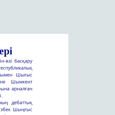
ері
-өзі басқару 
еспубликалық 
уымен Шығыс 
әне Шымкент 
ына арналған 
.
ың дебаттық 
ізбек Шыңғыс 