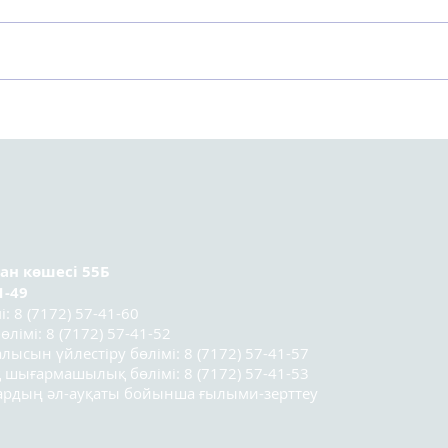
Астанада Kazakhstan
Орт
Sociology Lab 2025
тура
социологтар мектебінің
ұсын
үшінші легі
қатысушыларының
қорытынды конференциясы
өтті.
ран
көшесі 55Б
1-49
 8 (7172) 57-41-60
лімі: 8 (7172) 57-41-52
лысын үйлестіру бөлімі: 8 (7172) 57-41-57
 шығармашылық бөлімі: 8 (7172) 57-41-53
лардың әл-ауқаты бойынша ғылыми-зерттеу