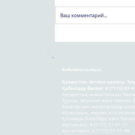
Ваш комментарий...
Құрметті «Вейпсіз жастық
шақ» атты оқушылар
арасындағы республикалық
эссе байқауының
қатысушылары!
Байланысымыз:
Қазақстан, Астана қаласы, Ту
Қабылдау бөлімі: 8 (7172) 57-4
Ақпараттық-аналитикалық бөлімі:
Туризм, экология және техника бө
Балалар мен жасөспірімдер қозға
Музыкалық, көркем-эстетикалық
Қосымша білім беру және бала
зертханасы: 8 (7172) 57-41-17
Бухгалтерия: 8 (7172) 57-41-48