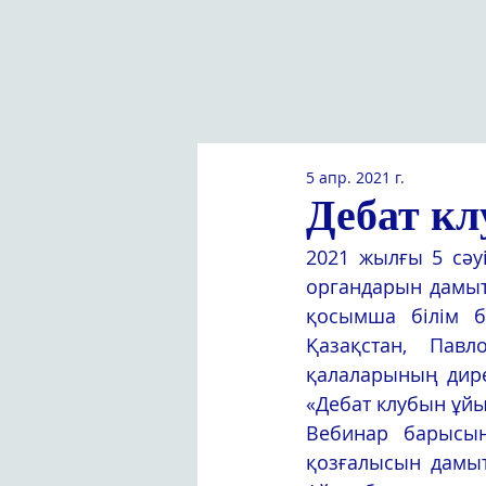
5 апр. 2021 г.
Дебат кл
2021 жылғы 5 сәуі
органдарын дамыт
қосымша білім б
Қазақстан, Пав
қалаларының дире
«Дебат клубын ұйы
Вебинар барысын
қозғалысын дамыт