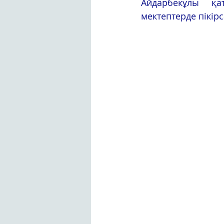
Айдарбекұлы қат
мектептерде пікірс