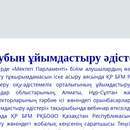
убын ұйымдастыру әдіст
рде «Мектеп Парламенті» білім алушылардың өзін
у тұжырымдамасын іске асыру аясында ҚР БҒМ Р
еру оқу-әдістемелік орталығының ұйымдастыр
лодар облыстарының, Алматы, Нұр-Сұлтан ж
кторларының тәрбие ісі жөніндегі орынбасарлар
мдастыру әдістері» тақырыбында вебинар өткізілді
да ҚР БҒМ РҚБОӘО Қазақстан Республикасын
у жөніндегі жобалық кеңсенің сарапшысы Теңс