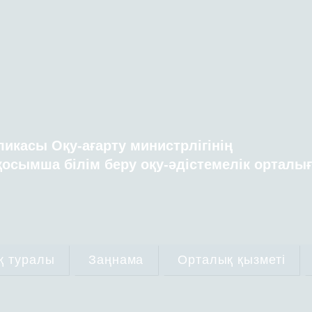
ликасы Оқу-ағарту министрлігінің
осымша білім беру оқу-әдістемелік орталы
қ туралы
Заңнама
Орталық қызметі