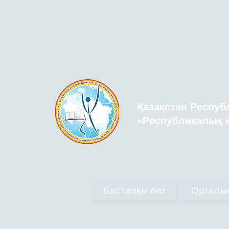
Қазақстан Респуб
«Республикалық қ
Бастапқы бет
Орталы