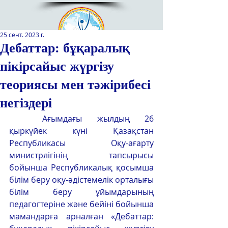
25 сент. 2023 г.
Дебаттар: бұқаралық
пікірсайыс жүргізу
Қазақстан Республикасы Оқу-
ағарту министрлігінің
теориясы мен тәжірибесі
«Республикалық қосымша білім
беру оқу-әдістемелік орталығы»
негіздері
РМҚК
	Ағымдағы жылдың 26 
қыркүйек күні Қазақстан 
САЙТТЫН ЖАНА ВЕРСИЯСЫ
Республикасы Оқу-ағарту 
министрлігінің тапсырысы 
ЭКРАН ДИКТОРЫ
бойынша Республикалық қосымша 
білім беру оқу-әдістемелік орталығы 
білім беру ұйымдарының 
педагогтеріне және бейіні бойынша 
мамандарға арналған «Дебаттар: 