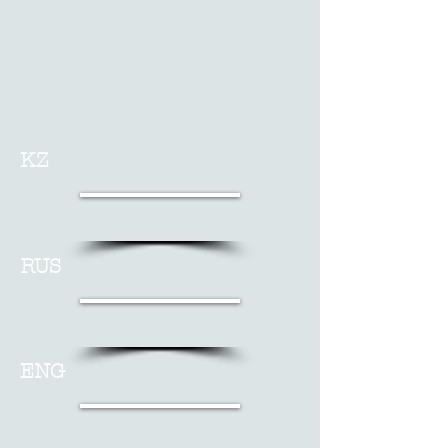
KZ
RUS
ENG