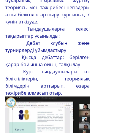
бұқаралық пікірсайыс жүргізу 
теориясы мен тәжірибесі негіздері» 
атты біліктілік арттыру курсының 7 
күнін өткізуде.
	Тыңдаушыларға келесі 
тақырыптар ұсынылды:
	Дебат клубын және 
турнирлерді ұйымдастыру
	Қысқа дебаттар: берілген 
қарар бойынша ойын, талқылау
	Курс тыңдаушылары өз 
біліктіліктерін, теориялық 
білімдерін арттырып, өзара 
тәжірибе алмасып отыр.