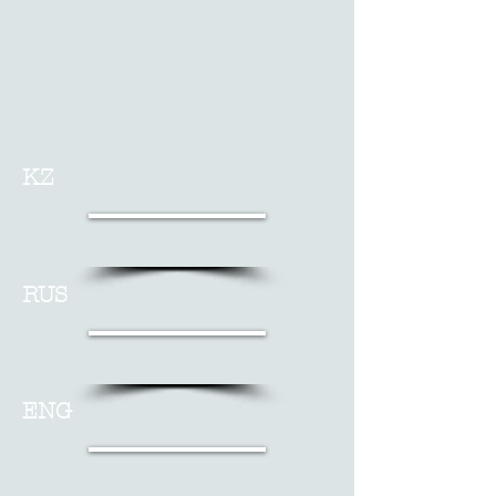
KZ
RUS
ENG