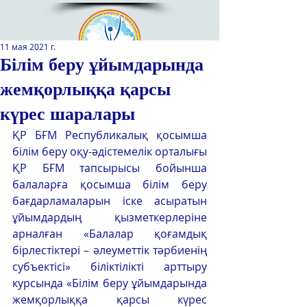
11 мая 2021 г.
Білім беру ұйымдарында
жемқорлыққа қарсы
Қазақстан Республикасы Оқу-
ағарту министрлігінің
күрес шаралары
«Республикалық қосымша білім
ҚР БҒМ Республикалық қосымша 
беру оқу-әдістемелік орталығы»
білім беру оқу-әдістемелік орталығы 
РМҚК
ҚР БҒМ тапсырысы бойынша 
САЙТТЫН ЖАНА ВЕРСИЯСЫ
балаларға қосымша білім беру 
бағдарламаларын іске асыратын 
ЭКРАН ДИКТОРЫ
ұйымдардың қызметкерлеріне 
арналған «Балалар қоғамдық 
бірлестіктері – әлеуметтік тәрбиенің 
субъектісі» біліктілікті арттыру 
курсында «Білім беру ұйымдарында 
жемқорлыққа қарсы күрес 