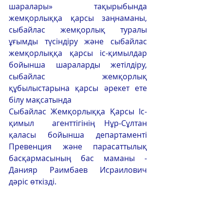
шаралары» тақырыбында 
жемқорлыққа қарсы заңнаманы, 
сыбайлас жемқорлық туралы 
ұғымды түсіндіру және сыбайлас 
жемқорлыққа қарсы іс-қимылдар 
бойынша шараларды жетілдіру, 
сыбайлас жемқорлық 
құбылыстарына қарсы әрекет ете 
білу мақсатында 
Сыбайлас Жемқорлыққа Қарсы Іс-
қимыл  агенттігінің Нұр-Сұлтан 
қаласы бойынша департаменті 
Превенция және парасаттылық 
басқармасының бас маманы -  
Данияр Раимбаев Исраилович 
дәріс өткізді.