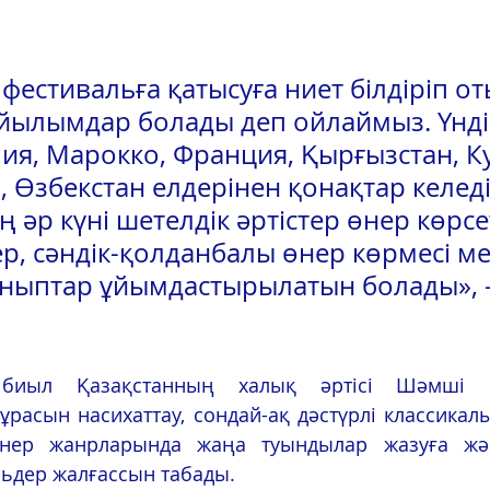
фестивальға қатысуға ниет білдіріп от
ылымдар болады деп ойлаймыз. Үндіс
лия, Марокко, Франция, Қырғызстан, Ку
 Өзбекстан елдерінен қонақтар келеді
 әр күні шетелдік әртістер өнер көрсет
ер, сәндік-қолданбалы өнер көрмесі ме
ныптар ұйымдастырылатын болады», –
сын насихаттау, сондай-ақ дәстүрлі классикалық
нер жанрларында жаңа туындылар жазуға және
ьдер жалғассын табады. 