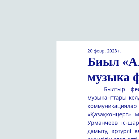
20 февр. 2023 г.
Биыл «A
музыка ф
	Былтыр фестиваль жоғары деңгейде өтіп, жобаға 7 елдің танымал 
музыканттары кел
коммуникациялар 
«Қазақконцерт» м
Урманчеев іс-шар
дамыту, әртүрлі 