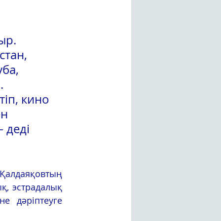
ыр. 
тан, 
ба, 
. 
іп, кино 
н 
 деді 
, эстрадалық 
 дәріптеуге 