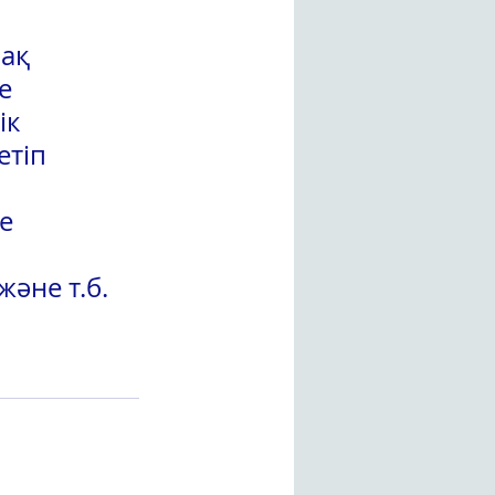
ақ 
е 
ік 
тіп 
е 
әне т.б. 