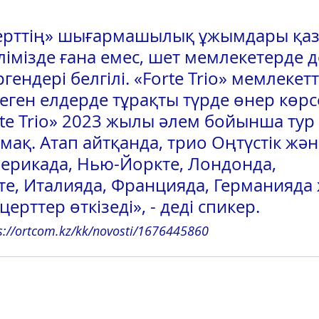
ерттің» шығармашылық ұжымдары қаз
лімізде ғана емес, шет мемлекетерде д
ендері белгілі. «Forte Trio» мемлекетт
еген елдерде тұрақты түрде өнер көрсе
rte Trio» 2023 жылы әлем бойынша тур 
ақ. Атап айтқанда, трио Оңтүстік жән
мерикада, Нью-Йоркте, Лондонда, 
е, Италияда, Францияда, Германияда ж
ерттер өткізеді», - деді спикер.
s://ortcom.kz/kk/novosti/1676445860