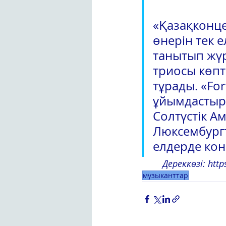
«Қазақконц
өнерін тек е
танытып жүрг
триосы көпт
тұрады. «Fo
ұйымдастырм
Солтүстік А
Люксембургт
елдерде конц
Дереккөзі: http
музыканттар