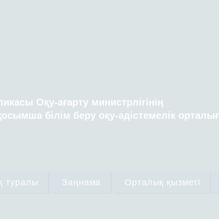
ликасы Оқу-ағарту министрлігінің
осымша білім беру оқу-әдістемелік орталы
қ туралы
Заңнама
Орталық қызметі