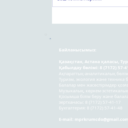
Құрметті «Вейпсіз жастық
шақ» атты оқушылар
арасындағы республикалық
эссе байқауының
қатысушылары!
Байланысымыз:
Қазақстан, Астана қаласы, Ту
Қабылдау бөлімі: 8 (7172) 57-4
Ақпараттық-аналитикалық бөлімі:
Туризм, экология және техника бө
Балалар мен жасөспірімдер қозға
Музыкалық, көркем-эстетикалық
Қосымша білім беру және бала
зертханасы: 8 (7172) 57-41-17
Бухгалтерия: 8 (7172) 57-41-48
E-mail:
mprkrumcdo@gmail.co