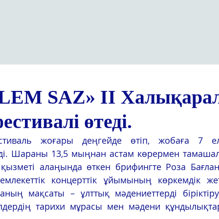
LEM SAZ» II Халықара
естивалі өтеді.
ді. Шараны 13,5 мыңнан астам көрермен тамашал
қызметі алаңында өткен брифингте Роза Бағлан
емлекеттік концерттік ұйымының көркемдік жет
аның мақсаты – ұлттық мәдениеттерді біріктіру,
елдердің тарихи мұрасы мен мәдени құндылықта