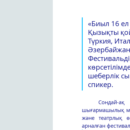
«Биыл 16 ел 
Қызықты қой
Түркия, Ита
Әзербайжан,
Фестивальдің
көрсетілімд
шеберлік сы
спикер.
	Сондай-ақ биыл Қазақстанның халық әртісі Шәмші Қалдаяқовтың 
шығармашылық мұра
және театрлық ө
арналған фестивал