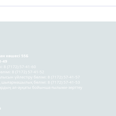
Астанада Kazakhstan
Орт
Sociology Lab 2025
тура
социологтар мектебінің
ұсын
үшінші легі
қатысушыларының
қорытынды конференциясы
өтті.
ран
көшесі 55Б
1-49
 8 (7172) 57-41-60
лімі: 8 (7172) 57-41-52
лысын үйлестіру бөлімі: 8 (7172) 57-41-57
 шығармашылық бөлімі: 8 (7172) 57-41-53
лардың әл-ауқаты бойынша ғылыми-зерттеу
m