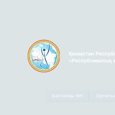
Қазақстан Респуб
«Республикалық қ
Бастапқы бет
Орталы