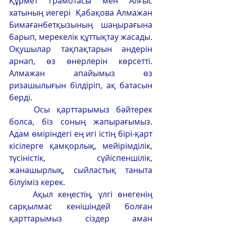
Құрмет грамотасы мен Алғыс 
хатының иегері  Қабақова Алмажан 
Бимағанбетқызының шаңырағына 
барып, мерекелік құттықтау жасады. 
Оқушылар тақпақтарын әндерін 
арнап, өз өнерлерін көрсетті. 
Алмажан апайымыз өз 
ризашылығын білдіріп, ақ батасын 
берді. 
	Осы қарттарымыз бәйтерек 
болса, біз соның жапырағымыз. 
Адам өміріндегі ең игі істің бірі-қарт 
кісілерге қамқорлық, мейірімділік, 
түсіністік, сүйіспеншілік, 
жанашырлық, сыйластық таныта 
білуіміз керек.
	Ақыл кеңестің, үлгі өнегенің 
сарқылмас кенішіндей болған 
қарттарымыз сіздер аман 