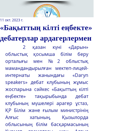
11 окт. 2023 г.
«Бақыттың кілті еңбекте»
дебатерлар ардагерлермен
Қазақстан Республикасы Оқу-
ағарту министрлігінің
	2 қазан күні «Дарын» 
«Республикалық қосымша білім
облыстық қосымша білім беру 
беру оқу-әдістемелік орталығы»
орталығы мен №2 облыстық 
РМҚК
мамандандырылған мектеп-лицей-
интернаты жанындағы «Daryn 
САЙТТЫН ЖАНА ВЕРСИЯСЫ
speakers» дебат клубының жұмыс 
жоспарына сәйкес «Бақыттың кілті 
ЭКРАН ДИКТОРЫ
еңбекте» тақырыбында дебат 
клубының мүшелері арагер ұстаз, 
ҚР Білім және ғылым министрінің 
Алғыс хатының, Қызылорда 
облысының білім басқармасының 