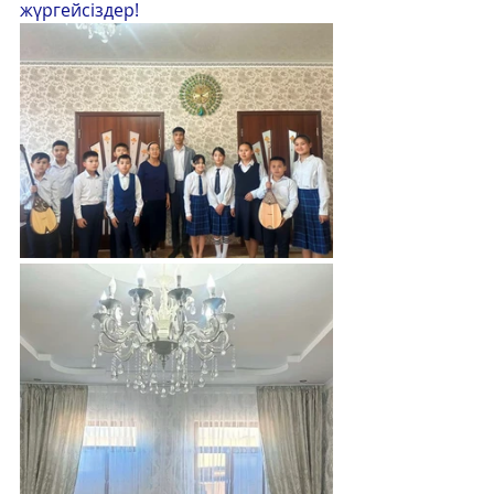
жүргейсіздер!