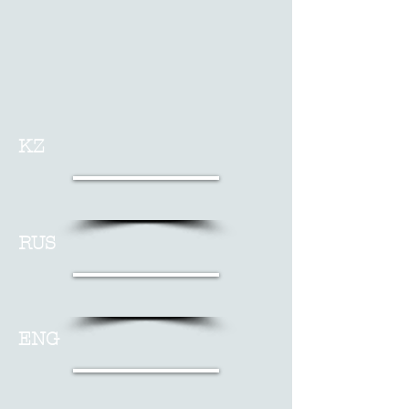
KZ
RUS
ENG