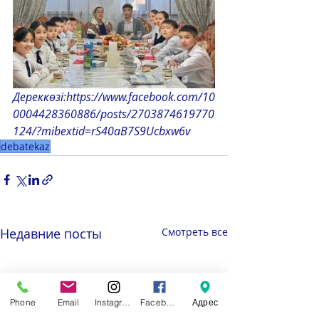
Дереккөзі:https://www.facebook.com/10
0004428360886/posts/2703874619770
124/?mibextid=rS40aB7S9Ucbxw6v
debatekaz
Недавние посты
Смотреть все
Phone
Email
Instagram
Facebook
Адрес