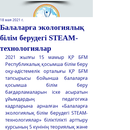
18 мая 2021 г.
Балаларға экологиялық
білім берудегі STEAM-
Қазақстан Республикасы Оқу-
ағарту министрлігінің
технологиялар
«Республикалық қосымша білім
2021 жылғы 15 мамыр ҚР БҒМ 
беру оқу-әдістемелік орталығы»
Республикалық қосымша білім беру 
РМҚК
оқу-әдістемелік орталығы ҚР БҒМ 
САЙТТЫН ЖАНА ВЕРСИЯСЫ
тапсырысы бойынша балаларға 
қосымша білім беру 
ЭКРАН ДИКТОРЫ
бағдарламаларын іске асыратын 
ұйымдардың педагогика 
кадрларына арналған «Балаларға 
экологиялық білім берудегі STEAM-
технологиялар» біліктілікті арттыру 
курсының 5 күнінің теориялық және 