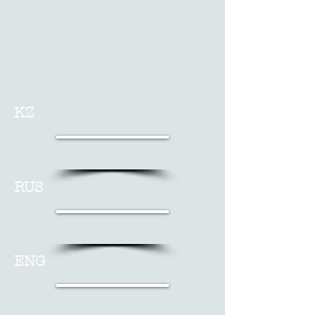
KZ
RUS
ENG