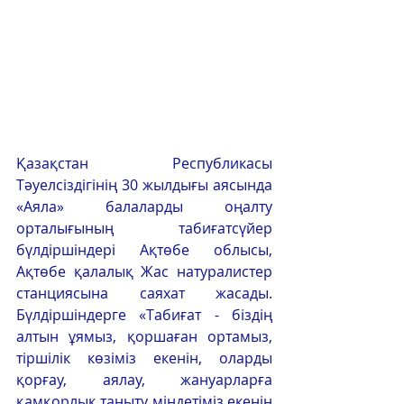
Қазақстан Республикасы 
Тәуелсіздігінің 30 жылдығы аясында  
«Аяла» балаларды оңалту 
орталығының табиғатсүйер 
бүлдіршіндері Ақтөбе облысы, 
Ақтөбе қалалық Жас натуралистер 
станциясына саяхат жасады. 
Бүлдіршіндерге «Табиғат - біздің 
алтын ұямыз, қоршаған ортамыз, 
тіршілік көзіміз екенін, оларды 
қорғау, аялау, жануарларға 
қамқорлық таныту міндетіміз екенін 