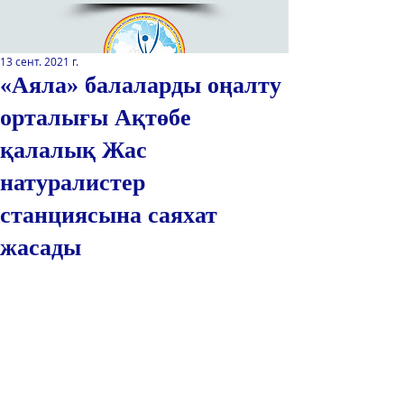
13 сент. 2021 г.
«Аяла» балаларды оңалту
орталығы Ақтөбе
Қазақстан Республикасы Оқу-
ағарту министрлігінің
қалалық Жас
«Республикалық қосымша білім
беру оқу-әдістемелік орталығы»
натуралистер
РМҚК
станциясына саяхат
САЙТТЫН ЖАНА ВЕРСИЯСЫ
жасады
ЭКРАН ДИКТОРЫ