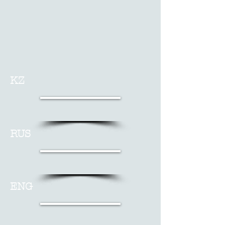
KZ
RUS
ENG