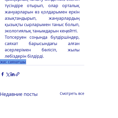
түсіндіре отырып, олар орталық 
жануарларын өз қолдарымен еркін 
азықтандырып, жануарлардың 
қызықты сырларымен таныс болып, 
экологиялық танымдарын кеңейтті.
Топсеруен соңында бүлдіршіндер, 
саяхат барысындағы алған 
әсерлерімен бөлісіп, жылы 
лебіздерін білдірді.
жас саяхатшы
Недавние посты
Смотреть все