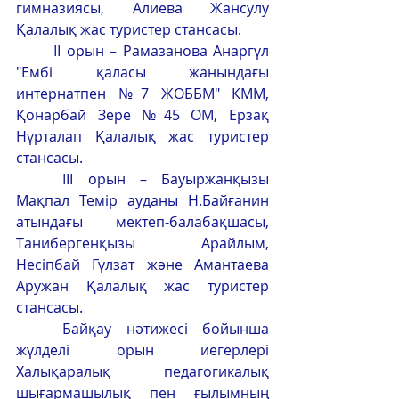
гимназиясы, Алиева Жансулу 
Қалалық жас туристер стансасы.
	ІІ орын – Рамазанова Анаргүл 
"Ембі қаласы жанындағы 
интернатпен №7 ЖОББМ" КММ, 
Қонарбай Зере №45 ОМ, Ерзақ 
Нұрталап Қалалық жас туристер 
стансасы.
	ІІІ орын – Бауыржанқызы 
Мақпал Темір ауданы Н.Байғанин 
атындағы мектеп-балабақшасы, 
Танибергенқызы Арайлым, 
Несіпбай Гүлзат және Амантаева 
Аружан Қалалық жас туристер 
стансасы.
	Байқау нәтижесі бойынша 
жүлделі орын иегерлері 
Халықаралық педагогикалық 
шығармашылық пен ғылымның 