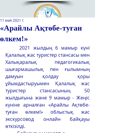
11 мая 2021 г.
«Арайлы Ақтөбе-туған
өлкем!»
Қазақстан Республикасы Оқу-
ағарту министрлігінің
	2021 жылдың 6 мамыр күні 
«Республикалық қосымша білім
Қалалық жас туристер стансасы мен 
беру оқу-әдістемелік орталығы»
Халықаралық педагогикалық 
РМҚК
шығармашылық пен ғылымның 
дамуын қолдау қоры 
САЙТТЫН ЖАНА ВЕРСИЯСЫ
ұйымдастыруымен Қалалық жас 
туристер стансасының 50 
ЭКРАН ДИКТОРЫ
жылдығына және 9 мамыр - Жеңіс 
күніне арналған «Арайлы Ақтөбе-
туған өлкем!» облыстық жас 
экскурсовод онлайн байқауы 
өткізілді.