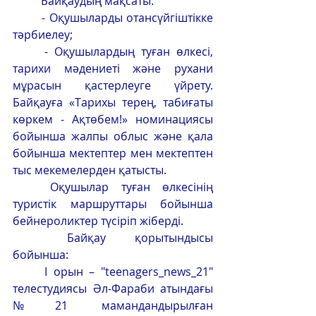
	Байқаудың мақсаты:
	- Оқушыларды отансүйгіштікке 
тәрбиелеу;
	- Оқушылардың туған өлкесі, 
тарихи мәдениеті және рухани 
мұрасын қастерлеуге үйрету. 
Байқауға «Тарихы терең, табиғаты 
көркем - Ақтөбем!» номинациясы 
бойынша жалпы облыс және қала 
бойынша мектептер мен мектептен 
тыс мекемелерден қатысты.
	Оқушылар туған өлкесінің 
туристік маршруттары бойынша 
бейнероликтер түсіріп жіберді.
	Байқау қорытындысы 
бойынша:
	І орын – "teenagers_news_21" 
телестудиясы Әл-Фараби атындағы 
№21 мамандандырылған 