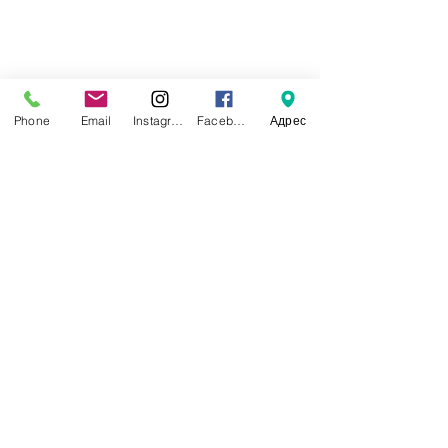
Phone
Email
Instagram
Facebook
Адрес
жас саяхатшы
Недавние посты
Смотреть все