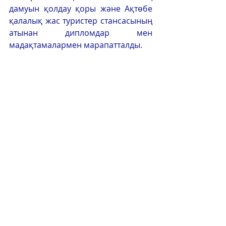
дамуын қолдау қоры және Ақтөбе 
қалалық жас туристер стансасының 
атынан дипломдар мен 
мадақтамалармен марапатталды.