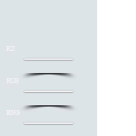
KZ
RUS
ENG