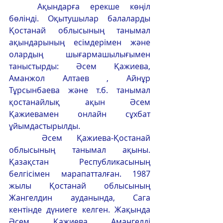
	Ақындарға ерекше көңіл 
бөлінді. Оқытушылар балаларды 
Қостанай облысының танымал 
ақындарының есімдерімен және 
олардың шығармашылығымен 
таныстырды: Әсем Қажиева, 
Аманжол Алтаев , Айнұр 
Тұрсынбаева және т.б. танымал 
қостанайлық ақын Әсем 
Қажиевамен онлайн сұхбат 
ұйымдастырылды.
	Әсем Қажиева-Қостанай 
облысының танымал ақыны. 
Қазақстан Республикасының 
белгісімен марапатталған. 1987 
жылы Қостанай облысының 
Жангелдин ауданында, Сага 
кентінде дүниеге келген. Жақында 
Әсем Қажиева Амангелді 