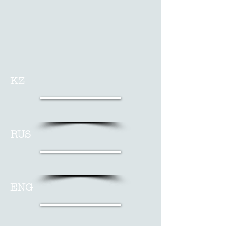
KZ
RUS
ENG