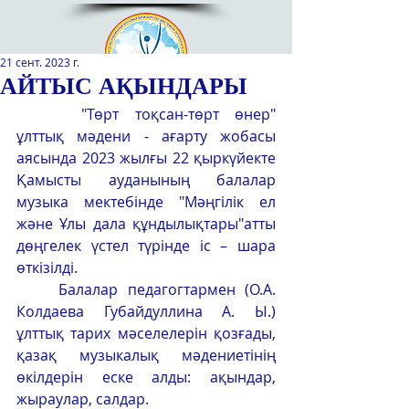
21 сент. 2023 г.
АЙТЫС АҚЫНДАРЫ
	 "Төрт тоқсан-төрт өнер" 
Қазақстан Республикасы Оқу-
ұлттық мәдени - ағарту жобасы 
ағарту министрлігінің
аясында 2023 жылғы 22 қыркүйекте 
«Республикалық қосымша білім
Қамысты ауданының балалар 
беру оқу-әдістемелік орталығы»
музыка мектебінде "Мәңгілік ел 
РМҚК
және Ұлы дала құндылықтары"атты 
САЙТТЫН ЖАНА ВЕРСИЯСЫ
дөңгелек үстел түрінде іс – шара 
өткізілді.
ЭКРАН ДИКТОРЫ
	Балалар педагогтармен (О.А. 
Колдаева Губайдуллина А. Ы.) 
ұлттық тарих мәселелерін қозғады, 
қазақ музыкалық мәдениетінің 
өкілдерін еске алды: ақындар, 
жыраулар, салдар.