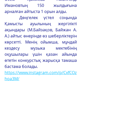
Имановтың 150 жылдығына 
арналған айтыста 1 орын алды.
	Дөңгелек үстел соңында 
Қамысты ауылының жергілікті 
ақындары (М.Байзақов, Байжан А. 
А.) айтыс өнерінде өз шеберліктерін 
көрсетті. Менің ойымша, мұндай 
кездесу музыка мектебінің 
оқушылары үшін қазан айында 
өтетін конкурстық жарысқа тамаша 
бастама болады.
https://www.instagram.com/p/CxfCOz
hoa3M/