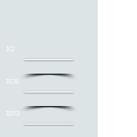
KZ
RUS
ENG