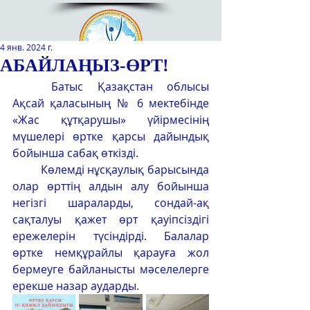
4 янв. 2024 г.
АБАЙЛАҢЫЗ-ӨРТ!
	Батыс Қазақстан облысы 
Қазақстан Республикасы Оқу-
Ақсай қаласының № 6 мектебінде 
ағарту министрлігінің
«Жас құтқарушы» үйірмесінің 
«Республикалық қосымша білім
мүшелері өртке қарсы дайындық 
беру оқу-әдістемелік орталығы»
бойынша сабақ өткізді.
РМҚК
	Көлемді нұсқаулық барысында 
САЙТТЫН ЖАНА ВЕРСИЯСЫ
олар өрттің алдын алу бойынша 
негізгі шараларды, сондай-ақ 
ЭКРАН ДИКТОРЫ
сақталуы қажет өрт қауіпсіздігі 
ережелерін түсіндірді. Балалар 
өртке немқұрайлы қарауға жол 
бермеуге байланысты мәселелерге 
ерекше назар аударды.